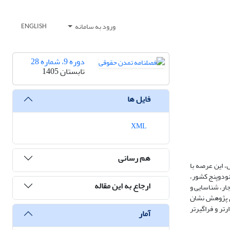
ورود به سامانه
ENGLISH
دوره 9، شماره 28
تابستان 1405
فایل ها
XML
هم رسانی
ل، این عرصه با
ودوپنج
کشور،
ارجاع به این مقاله
جار، شناسایی و
ای پژوهش نشان
رتر و فراگیرتر
آمار