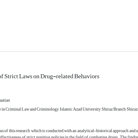
of Strict Laws on Drug-related Behaviors
aatian
 in Criminal Law and Criminology, Islamic Azad University, Shiraz Branch, Shiraz,
s of this research, which is conducted with an analytical-historical approach and usi
effectiveness of strict punitive policies in the field of combating drugs. The findi