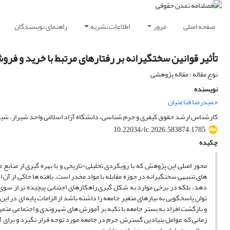
صفحه اصلی
مرور
اطلاعات نشریه
راهنمای نویسندگان
تأثیر قوانین سختگیرانه بر رفتارهای مرتبط با خرید و فر
نوع مقاله : مقاله پژوهشی
نویسنده
حمیدرضا قناعتیان
کارشناس ارشد حقوق کیفری و جرم شناسی، دانشگاه آزاد اسلامی واحد شیراز، شیرا
10.22034/lc.2026.583874.1785
چکیده
محور اصلی این پژوهش که با رویکردی تحلیلی-تاریخی و با بهره گیری از منا
های تنبیهی سختگیرانه در حوزه مقابله با مواد مخدر است. یافته ها حاکی از آن
دهد، بلکه در برخی موارد به شکل گیری راهکارهای اجتنابی پیچیده تر از سوی 
توان پاسخگویی به نیازهای متغیر جامعه را داشته باشد از الزامات پایه ای در ای
و بازگشت افراد به بستر جامعه با تکیه بر آموزش های شهروندی و اجتماعی مت
زمانی که عوامل بنیادین گسترش جرم در جامعه مورد توجه قرار نگیرد و برای 