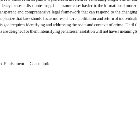
dency to use or distribute drugs, but in some cases has led to the formation of more c
ransparent, and comprehensive legal framework that can respond to the changing 
phasize that laws should focus more on the rehabilitation and return of individuals 
s goal requires identifying and addressing the roots and contexts of crime. Until 
ns are designed for them, intensifying penalties in isolation will not have a meaning
sed Punishment
Consumption