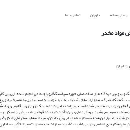
ارسال مقاله
داوران
تماس با ما
وش مواد مخدر
ز، ایران
بع مکتوب و نیز دیدگاه های متخصصان حوزه سیاستگذاری اجتماعی انجام شده، ارزیابی 
 است که اتکاء صرف به مجازات های شدید، نه تنها نتوانسته است تمایل به مصرف یا توزی
فعالان این عرصه منجر شده است. بر پایه تحلیل داده ها، یک چهارچوب قانونی پویا، ش
ن زمینه محسوب می شود. رویکردهای نوین تأکید دارند که قوانین باید بیش از تمرکز بر مج
مرکز شوند. تحقق این هدف مستلزم شناسایی و پرداختن به ریشه ها و بسترهای شکل گیر
آن ها راهکارهای اساسی طراحی نشود، تشدید مجازات ها به صورت مجزا، تأثیر معنادار