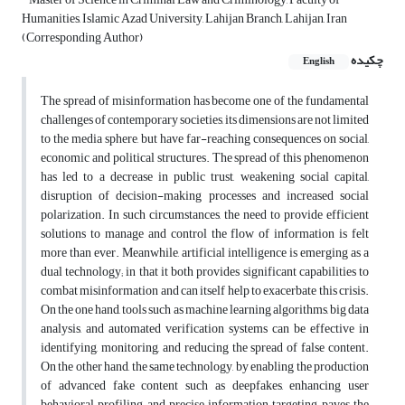
Humanities, Islamic Azad University, Lahijan Branch, Lahijan, Iran
(Corresponding Author)
چکیده
English
The spread of misinformation has become one of the fundamental
challenges of contemporary societies, its dimensions are not limited
to the media sphere, but have far-reaching consequences on social,
economic and political structures. The spread of this phenomenon
has led to a decrease in public trust, weakening social capital,
disruption of decision-making processes and increased social
polarization. In such circumstances, the need to provide efficient
solutions to manage and control the flow of information is felt
more than ever.
Meanwhile, artificial intelligence is emerging as a
dual technology; in that it both provides significant capabilities to
combat misinformation and can itself help to exacerbate this crisis.
On the one hand, tools such as machine learning algorithms, big data
analysis, and automated verification systems can be effective in
identifying, monitoring, and reducing the spread of false content.
On the other hand, the same technology, by enabling the production
of advanced fake content such as deepfakes, enhancing user
behavioral profiling, and precise information targeting, paves the