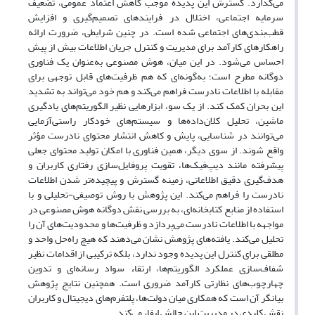
می‌گذارد. گسترش این پدیده موجب کاهش اعتماد عمومی، تضعیف
سرمایه اجتماعی، اختلال در فرایندهای تصمیم‌گیری و افزایش
قطب‌بندی‌های اجتماعی شده است. در چنین شرایطی، ضرورت ارائه
راهکارهای کارآمد برای مدیریت و کنترل جریان اطلاعات بیش از پیش
احساس می‌شود. در این میان، هوش مصنوعی به‌عنوان یک فناوری
دوگانه مطرح است؛ به‌گونه‌ای که هم ظرفیت‌های قابل توجهی برای
مقابله با اطلاعات نادرست فراهم می‌کند و هم خود می‌تواند به تشدید
این بحران کمک کند. از یک سو، ابزارهایی نظیر الگوریتم‌های یادگیری
ماشین، تحلیل کلان‌داده‌ها و سیستم‌های خودکار راستی‌آزمایی
می‌توانند در شناسایی، پایش و کاهش انتشار محتوای نادرست مؤثر
واقع شوند. از سوی دیگر، همین فناوری با امکان تولید محتوای جعلی
پیشرفته مانند دیپ‌فیک‌ها، تقویت پروفایل‌سازی رفتاری کاربران و
هدف‌گیری دقیق اطلاعاتی، زمینه گسترش و پیچیده‌تر شدن اطلاعات
نادرست را فراهم می‌کند. این پژوهش با روش توصیفی-تحلیلی و با
استفاده از منابع کتابخانه‌ای، به بررسی نقش دوگانه هوش مصنوعی در
مواجهه با اطلاعات نادرست می‌پردازد و ظرفیت‌ها و محدودیت‌های آن را
تحلیل می‌کند. یافته‌های پژوهش نشان می‌دهند که هیچ راه‌حل واحد و
مطلقی برای کنترل این پدیده وجود ندارد، بلکه ترکیبی از اقدامات نظیر
شفاف‌سازی عملکرد الگوریتم‌ها، ارتقاء سواد رسانه‌ای و تدوین
چهارچوب‌های نظارتی کارآمد ضروری است. همچنین نتایج پژوهش
بیانگر آن است که همکاری میان دولت‌ها، پلتفرم‌های دیجیتال و کاربران
نقش کلیدی در مدیریت این چالش ایفاء می‌کند.