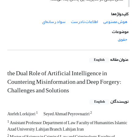
کلیدواژه‌ها
هوش مصنوعی
اطلاعات نادرست
سواد رسانه‌ای
موضوعات
حقوق
عنوان مقاله
English
the Dual Role of Artificial Intelligence in
Countering Misinformation and Deep Forgery:
Challenges and Solutions
نویسندگان
English
1
2
Atefeh Lorkijori
Seyed Ahmad Peyrovnaziri
1
Assistant Professor, Department of Law, Faculty of Humanities, Islamic
Azad University, Lahijan Branch, Lahijan, Iran
2
Master of Science in Criminal Law and Criminology, Faculty of