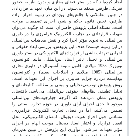
ایجاد کرده‌اند که در بستر فضای مجازی و بدون نیاز به حضور
فیزیکی طرفین منعقد می‌شوند. در این میان، تعهدات قراردادی
در چنین معاملاتی با چالش‌های ویژه‌ای در زمینه احراز اراده
طرفین، تعیین قانون حاکم و شیوه اجرای تصمیمات مواجه
است. مسئله اصلی پژوهش حاضر آن است که چگونه می‌توان
تعهدات قراردادی در تجارت الکترونیک فرامرزی را در داوری
بین‌المللی به نحوی مؤثر اجرا کرد و نقش معاهدات بین‌المللی
در این زمینه چیست؟ هدف این پژوهش، بررسی ابعاد حقوقی و
اجرایی تعهدات ناشی از قراردادهای الکترونیکی در بستر داوری
بین‌المللی و تحلیل تأثیر اسناد بین‌المللی مانند کنوانسیون
نیویورک 1958 میلادی، قانون نمونه آنسیترال در داوری تجاری
بین‌المللی (1985 میلادی و اصلاحات بعدی) و کنوانسیون
بوداپست درباره جرایم سایبری بر اجرای این تعهدات است.
–
روش پژوهش توصیفی
تحلیلی و مبتنی بر مطالعه کتابخانه‌ای و
تحلیل تطبیقی نظام‌های حقوقی بین‌المللی می‌باشد. یافته‌های
پژوهش نشان می‌دهند که اگرچه چهارچوب‌های بین‌المللی
موجود تا حدی اجرای آرای داوری در حوزه تجارت سنتی را
تضمین می‌کنند، اما در فضای تجارت الکترونیک فرامرزی،
مسائلی چون احراز هویت دیجیتال، امضای الکترونیکی، محل
انعقاد قرارداد و اعتبار اسناد دیجیتال موجب ابهام در اجرای
مؤثر تعهدات می‌شود. نوآوری این پژوهش در تبیین هم‌زمان
رابطه میان قواعد حقوق تجارت الکترونیک و مکانیزم‌های داوری