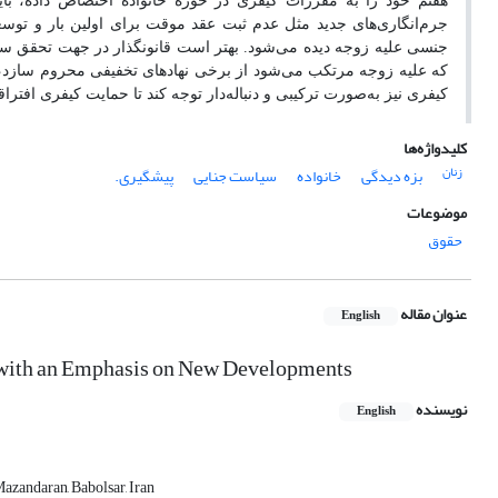
هفتم خود را به مقررات کیفری در حوزه‌ خانواده اختصاص داده، با
جرم‌انگاری‌های جدید مثل عدم ثبت عقد موقت برای اولین بار و توس
جنسی علیه زوجه دیده می‌شود. بهتر است قانونگذار در جهت تحقق سیاس
که علیه زوجه مرتکب می‌شود از برخی نهادهای تخفیفی محروم سازد، ح
کیفری نیز به‌صورت ترکیبی و دنباله‌دار توجه کند تا حمایت کیفری افترا
کلیدواژه‌ها
زنان
بزه دیدگی
خانواده
سیاست جنایی
پیشگیری.
موضوعات
حقوق
عنوان مقاله
English
 with an Emphasis on New Developments
نویسنده
English
Mazandaran, Babolsar, Iran