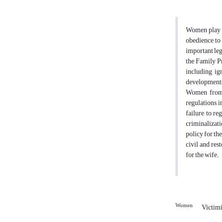
Women play a 
obedience to 
important leg
the Family Pr
including ig
developments 
Women from B
regulations i
failure to re
criminalizati
policy for th
civil and res
for the wife.
Women
Victim