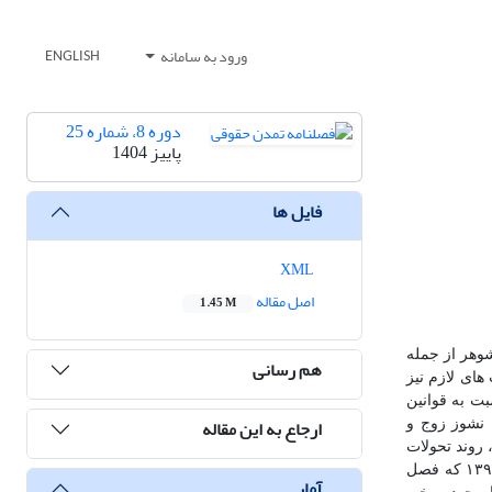
ورود به سامانه
ENGLISH
دوره 8، شماره 25
پاییز 1404
فایل ها
XML
اصل مقاله
1.45 M
شوهر از جمله
هم رسانی
های لازم نیز
ین وظایف خود را به خوبی ایفاء کند. اگرچه قانون مجازات اسلامی مصوب ۱۳۹۲ و قانون حمایت خانواده مصوب ۱۳۹۱ نسبت به قوانین
ارجاع به این مقاله
 نشوز زوج و
 روند تحولات
تدوین لایحه «پیشگیری از آسیب دیدگی زنان و ارتقای امنیت آنان در برابر سوءرفتار» را مورد بررسی قرار داده ایم. قانون حمایت خانواده مصوب ۱۳۹۱ که فصل
آمار