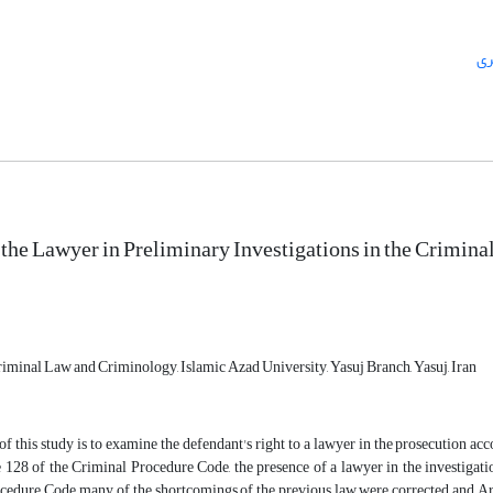
ری
 the Lawyer in Preliminary Investigations in the Crimin
riminal Law and Criminology, Islamic Azad University, Yasuj Branch, Yasuj, Iran
f this study is to examine the defendant's right to a lawyer in the prosecution ac
 128 of the Criminal Procedure Code, the presence of a lawyer in the investigatio
cedure Code, many of the shortcomings of the previous law were corrected and Ar