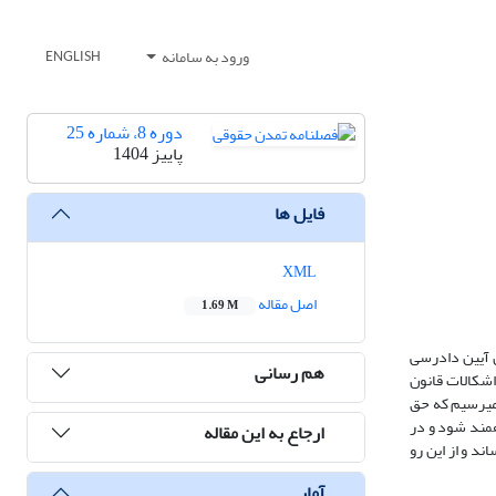
ورود به سامانه
ENGLISH
دوره 8، شماره 25
پاییز 1404
فایل ها
XML
اصل مقاله
1.69 M
کیل در دادسرا مطابق قانون دادرسی کیفری مصوب 1392 است، در قانون سابق، در تبصره ذیل ماده 128 قانون آیین دادرسی
هم رسانی
ز دادگاه دانسته است، لیکن در قانون آیین دادرسی کیفری مصوب 1392، بسیاری از اشکالات قانون
جه می­رسیم که حق
­مند شود و در
ارجاع به این مقاله
ند و از این رو
آمار