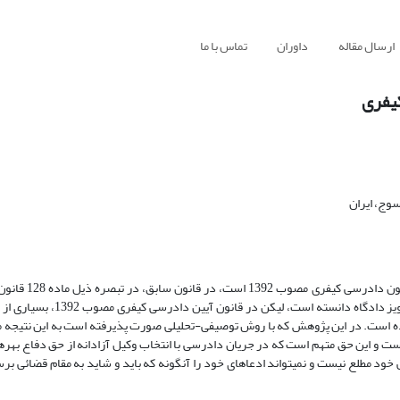
ارسال مقاله
داوران
تماس با ما
یفری
وج، ایران
هدف این پژوهش، بررسی حق برخورداری متهم از و
کیفری مصوب 1378، در سه مورد حضور وکیل را در مرحله تحقیق منوط به تجوی
ق دفاعی متهم را لحاظ نموده است. در این پژوهش که با روش توصیفی-تحلیلی صورت پذیرفته است به این نتی
ست و این حق متهم است که در جریان دادرسی با انتخاب وکیل آزادانه از حق دفاع بهره
خود مطلع نیست و نمی­تواند ادعاهای خود را آن­گونه که باید و شاید به مقام قضائی برسا