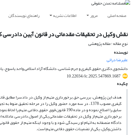
صفحه اصلی
مرور
اطلاعات نشریه
راهنمای نویسندگان
نقش وکیل در تحقیقات مقدماتی در قانون آیین دادرسی ک
نوع مقاله : مقاله پژوهشی
نویسنده
علیرضا درائی
دانشجوی دکتری حقوق کیفری و جرم شناسی، دانشگاه آزاد اسلامی واحد یاسوج، یاس
10.22034/lc.2025.547869.1687
چکیده
سابق را اصلاح نموده و در ماده 190 قانون فوق حقو
برخورداری متهم از وکیل در تحقیقات مقدماتی یکی از اصول دادرسی عادلانه ا
دادگاه منصفانه به اتهام او رسیدگی شود و با وجود این­که متهم از حقوق قانونی 
داشتن وکیل، یکی از تضمینات حقوق دفاعی متهم است.