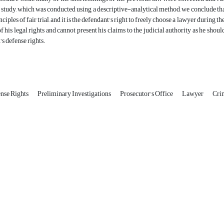
is study, which was conducted using a descriptive-analytical method, we conclude tha
nciples of fair trial, and it is the defendant's right to freely choose a lawyer during t
of his legal rights and cannot present his claims to the judicial authority as he sho
's defense rights.
ense Rights
Preliminary Investigations
Prosecutor's Office
Lawyer
Cri