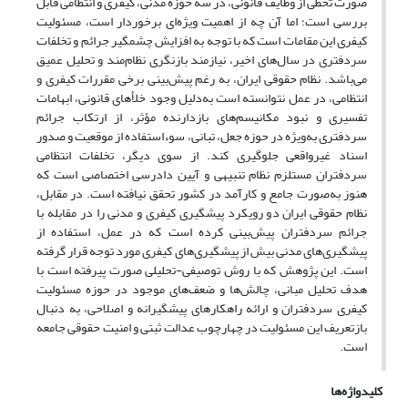
صورت تخطی از وظایف قانونی، در سه حوزه مدنی، کیفری و انتظامی قابل
بررسی است؛ اما آن چه از اهمیت ویژه‌ای برخوردار است، مسئولیت
کیفری این مقامات است که با توجه به افزایش چشمگیر جرائم و تخلفات
سردفتری در سال‌های اخیر، نیازمند بازنگری نظام‌مند و تحلیل عمیق
می‌باشد. نظام حقوقی ایران، به رغم پیش‌بینی برخی مقررات کیفری و
انتظامی، در عمل نتوانسته است به‌دلیل وجود خلأهای قانونی، ابهامات
تفسیری و نبود مکانیسم‌های بازدارنده مؤثر، از ارتکاب جرائم
سردفتری به‌ویژه در حوزه جعل، تبانی، سوءاستفاده از موقعیت و صدور
اسناد غیرواقعی جلوگیری کند. از سوی دیگر، تخلفات انتظامی
سردفتران مستلزم نظام تنبیهی و آیین دادرسی اختصاصی است که
هنوز به‌صورت جامع و کارآمد در کشور تحقق نیافته است. در مقابل،
نظام حقوقی ایران دو رویکرد پیشگیری کیفری و مدنی را در مقابله با
جرائم سردفتران پیش‌بینی کرده است که در عمل، استفاده از
پیشگیری‌های مدنی بیش از پیشگیری‌های کیفری مورد توجه قرار گرفته
است. این پژوهش که با روش توصیفی-تحلیلی صورت پیرفته است با
هدف تحلیل مبانی، چالش‌ها و ضعف‌های موجود در حوزه مسئولیت
کیفری سردفتران و ارائه راهکارهای پیشگیرانه و اصلاحی، به دنبال
بازتعریف این مسئولیت در چهارچوب عدالت ثبتی و امنیت حقوقی جامعه
است.
کلیدواژه‌ها