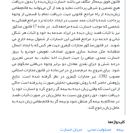
قانون فوق بیمه‌گر مکلف می باشد خسارت زیان‌دیده را بدون دریافت
هیچ تضمین و شرطی پرداخت نماید و بعد از آن می‌تواند به قائم‌مقامی
زیان‌دیده از راه مراجع قانونی جهت دریافت تمام یا قسمتی از وجوه
پرداخت ‌شده با اثبات عمد مسبب در ایجاد حادثه نزد مراجع قضائی به
شخصی که موجب خسارت شده مراجعه کند. در ماده 17 قانون مذکور
نیز با اثبات قصد زیان دیده در ایراد صدمه به خود و اثبات هر شکل
تبانی و خدعه نزد مراجع قضایی این خسارات از شمول بیمه خارج می
شوند. در قانون مذکور مجازات کیفری جهت هر کس که با ایجاد اعمال
متقلبانه مثل صحنه سازی صوری تصادف، تعویض خودرو یا بروز
خسارت عمدی، مبلغی را جهت خسارت اخذ نماید، به حبس تعزیری
درجه شش و جزای نقدی معادل دو برابر وجوه دریافتی محکوم می
شود. برای شروع به جرم مندرج در این ماده در قانون مجازات اسلامی
مصوب 1392، نیز مجازات کیفری در نظر گرفته شده است. نتایج
پژوهش حاضر که با روش توصیفی-تحلیلی صورت پذیرفته است حاکی
از این است که وقتی زیان دیده به بیمه گر رجوع کرد و خسارت خود را
دریافت نمود، حق رجوع وی نسبت به عامل زیان در صورت اثبات قصد
در محاکم به بیمه گر منتقل شود و بیمه گر به قائم مقامی زیان دیده به
عامل زیان رجوع کند.
کلیدواژه‌ها
بیمه
مسئولیت مدنی
جبران خسارت