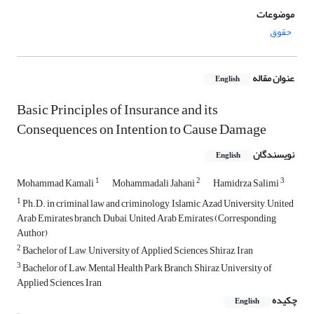
موضوعات
حقوق
عنوان مقاله
English
Basic Principles of Insurance and its
Consequences on Intention to Cause Damage
نویسندگان
English
1
2
3
Mohammad Kamali
Mohammadali Jahani
Hamidrza Salimi
1
Ph.D. in criminal law and criminology, Islamic Azad University, United
Arab Emirates branch, Dubai, United Arab Emirates (Corresponding
Author)
2
Bachelor of Law, University of Applied Sciences, Shiraz, Iran
3
Bachelor of Law, Mental Health Park Branch, Shiraz University of
Applied Sciences, Iran
چکیده
English