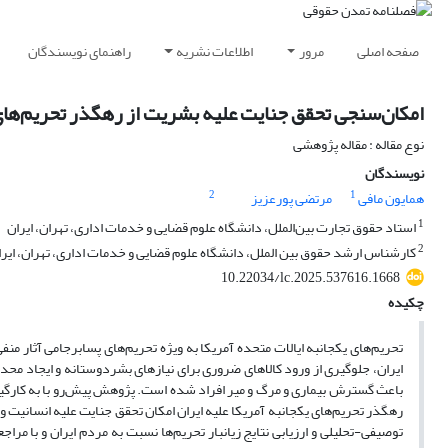
صفحه اصلی
مرور
اطلاعات نشریه
راهنمای نویسندگان
امکان‌سنجی تحقق جنایت علیه بشریت از رهگذر تحریم‌های 
نوع مقاله : مقاله پژوهشی
نویسندگان
2
1
همایون مافی
مرتضی پورعزیز
1
استاد حقوق تجارت بین‌الملل، دانشگاه علوم قضایی و خدمات اداری، تهران، ایران
2
کارشناس ارشد حقوق بین الملل، دانشگاه علوم قضایی و خدمات اداری، تهران، ایر
10.22034/lc.2025.537616.1668
چکیده
تحریم‌های یکجانبه ایالات متحده آمریکا به ویژه تحریم‌های پسابرجامی آثار م
ایران، جلوگیری از ورود کالاهای ضروری برای نیازهای بشردوستانه و ایجاد محد
باعث گسترش بیماری و مرگ و میر افراد شده است. پژوهش پیش‌رو با به کارگیری 
رهگذر تحریم‌های یکجانبه آمریکا علیه ایران امکان تحقق جنایت علیه انسانیت 
توصیفی-تحلیلی و ارزیابی نتایج زیانبار تحریم‌ها نسبت به مردم ایران و با مراجع