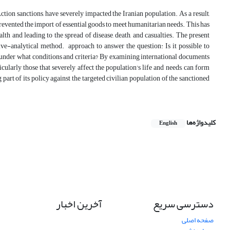
ction sanctions, have severely impacted the Iranian population. As a result,
prevented the import of essential goods to meet humanitarian needs. This has
lth and leading to the spread of disease, death, and casualties. The present
ive-analytical method. approach to answer the question: Is it possible to
d under what conditions and criteria? By examining international documents
icularly those that severely affect the population's life and needs, can form
part of its policy against the targeted civilian population of the sanctioned
کلیدواژه‌ها
English
دسترسی سریع
آخرین اخبار
صفحه اصلی