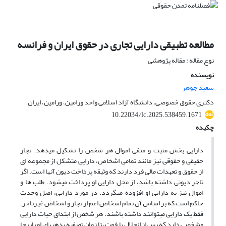
مطالعه تطبیقی دارایی تجاری در حقوق ایران و فرانسه
نوع مقاله : مقاله پژوهشی
نویسنده
سعید جوهر
دکتری حقوق خصوصی، دانشگاه آزاد اسلامی واحد ورامین، ورامین، ایران
10.22034/lc.2025.538459.1671
چکیده
دارایی بخش مثبت و منفی اموال هر شخص را تشکیل می­دهد. تجار
حقیقی و حقوقی نیز مانند تمامی اشخاص، دارایی متشکل از مجموعه ای
از حقوق و تعهدات مالی فرد دارند که وثیقه پرداخت دیون آن­ها است. اگر
تاجر دیونی داشته باشد، از محل دارایی او پرداخت می­شود. طلب ها و
اموال نیز به دارایی او افزوده می­گردد. در مورد دارایی، اصل وحدت
حاکم است که بر اساس آن تمام اشخاص اعم از تجار و اشخاص غیرتاجر،
فقط یک دارایی می­توانند داشته باشند. هر شخص از ابتدای حیات دارایی
مشخصی دارد که پس از انحلال یا فوت، تا زمان تصفیه بدهی­های او پابرجا