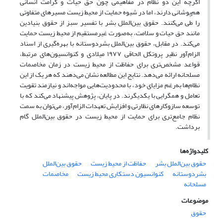
اگرچه این دو نظام در مفاهیمی چون حق حیات و کرامت انسانی
هم‌پوشانی دارند، اما در شیوه حمایت از محیط زیست مسیرهای متفاوتی
را طی می‌کنند. حقوق بین‌الملل بشر با تفسیر سبز از حقوق بنیادین
مانند حق حیات و سلامت، به‌صورت غیرمستقیم از محیط زیست حمایت
می‌کند. در مقابل، حقوق بین‌الملل بشردوستانه با بهره‌گیری از اسناد
الزام‌آور نظیر پروتکل الحاقی ۱۹۷۷ میلادی و کنوانسیون‌های مرتبط،
قواعد مشخص‌تری برای حفاظت از محیط زیست در زمان مخاصمات
مسلحانه ارائه می‌دهد. نتایج این مطالعه نشان می‌دهند که هر یک از این
نظام‌ها به‌رغم مزایای خود، با محدودیت‌هایی مواجه‌اند و نیازمند تقویت
تعامل و همگرایی با یکدیگرند. در پایان، پژوهش پیشنهاد می‌کند که با
توسعه سازوکارهای نظارتی و افزایش تعهدات الزام‌آور، می‌توان به سمت
نظام جامع‌تری برای حمایت از محیط زیست در حقوق بین‌الملل گام
برداشت.
کلیدواژه‌ها
حقوق بین‌الملل بشر
حفاظت از محیط زیست
حقوق بین‌الملل
بشردوستانه
کنوانسیون دستکاری محیط زیست
مخاصمات
مسلحانه
موضوعات
حقوق