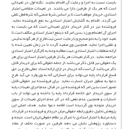
بایست نسبت به اجرا و رعایت آن اقدام نمایند. نکته اول در تعهداتی
است که هر یک از طرفین دارا می باشند. در تعهدات متقاضی اعتبار
اسنادی، خریدار موظف است تا بر اساس شرط ضمنی که شرط فعل تلقی
می گردد، اقدام به گشایش اعتبار اسنادی به نفع فروشنده نماید.
فروشنده نیز در کنار خریدار دارای تعهداتی است که می بایست به
اجرای آن اهتمام ورزد بدین امر که ذینفع اعتبار اسنادی مکلف است تا
تعهد خود را به نحو صحیح و با رعایت حسن نیت فارغ از هر گونه تدلیس
و تقلبی اجرا نماید. همچنین وی متعهد گردد تا در زمان تعیین شده با
ارائه متعلقات اعتبار اسنادی جهت مطالبه وجه به کارگزار اعتبار اسنادی
مراجعه نماید. در کنار تعهدات هر یک از طرفین اعتبار اسنادی برای هر
یک حقوقی نیز قابل ذکر می باشد، از جمله حقوقی که برای خریدار قابل
ذکر می باشد آن است که خریدار در ازای ارائه اسناد جعلی فارغ بر حق
فسخ قرارداد پایه می تواند برای خساراتی که به وی وارد می آید طرح
دعوا به منظور جبران خسارت نماید. برای فروشنده نیز حقوقی قابل
تصور است بدین امر که فروشنده نیز در قبال عدم اجرای تعهدات پایه
از سوی خریدار حق خاتمه قرارداد پایه را داشته و می تواند از باب
خسارات و همچنین عدم نفعی که در اثر عدم اجرای تعهدات از سوی
خریدار متوجه وی گردیده است اقامه دعوا نماید. هدف اصلی این
پژوهش تحلیل دقیق رابطه حقوقی میان خریدار و فروشنده در قرارداد
پایه مرتبط با اعتبار اسنادی با تمرکز بر نظام حقوقی ایران است. نتیجه و
دستاورد پژوهش نشان می دهد طرفین در صورت تخلف از مفاد