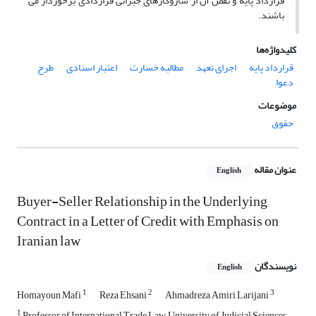
قرارداد پایه و نقض آن از سازوکارهای جبرانی قراردادی برخوردار می
باشند.
کلیدواژه‌ها
قرارداد پایه
اجرای تعهد
مطالبه خسارت
اعتبار اسنادی
طرح
دعوا
موضوعات
حقوق
عنوان مقاله
English
Buyer-Seller Relationship in the Underlying
Contract in a Letter of Credit with Emphasis on
Iranian law
نویسندگان
English
1
2
3
Homayoun Mafi
Reza Ehsani
Ahmadreza Amiri Larijani
1
Professor of International Trade Law, University of Judicial Sciences