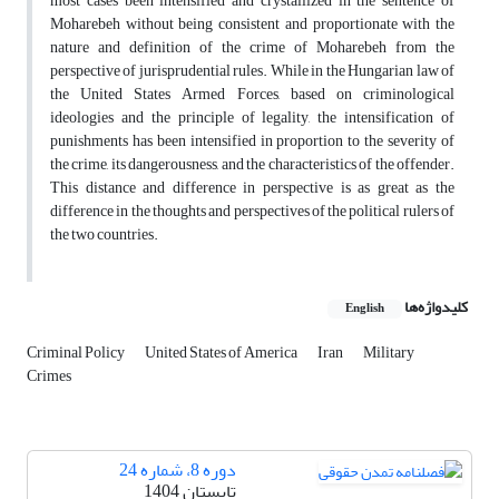
most cases been intensified and crystallized in the sentence of
Moharebeh without being consistent and proportionate with the
nature and definition of the crime of Moharebeh from the
perspective of jurisprudential rules. While in the Hungarian law of
the United States Armed Forces, based on criminological
ideologies and the principle of legality, the intensification of
punishments has been intensified in proportion to the severity of
the crime, its dangerousness, and the characteristics of the offender.
This distance and difference in perspective is as great as the
difference in the thoughts and perspectives of the political rulers of
the two countries.
کلیدواژه‌ها
English
Criminal Policy
United States of America
Iran
Military
Crimes
دوره 8، شماره 24
تابستان 1404