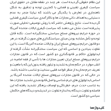
این نظام حقوقی گردیده است. هر چند در نقطه مقابل در حقوق ایران
سیاست کیفری تقنینی و قضایی با کمترین توجه و تدقیق به شکل
ناهنجاری در تعارض با یکدیگر می باشند که نهایتا منجر به عدم
دستیابی به اهداف ذاتی مجازات ها و ناکارآمدی سیاست کیفری قضایی
گردیده است. نتایج پژوهش حاضر که با روش توصیفی-تحلیلی صورت
پذیرفته است نشان می دهند که سیاست کیفری ایالات متحده آمریکا
در حوزه جرایم نیروهای مسلح سیاستی سختگیرانه است. نکته قابل
توجه و تأمل مشابه بودن مبنای سیاستگذاری های صورت گرفته در هر
دو قانون جرایم نیروهای مسلح ایران و ایالات متحده آمریکا است، با این
تفاوت بنیادین و اساسی که این سیاست سختگیرانه نشأت گرفته از
ایدئولوژی حاکم بر قانونگذاری دو کشور است که در قانون مجازات
جرایم نیروهای مسلح ایران تعیین مجازات ها با تأسی از فقه امامیه در
اغلب موارد در حکم محاربه تشدید و تبلور یافته بدون این که با ماهیت و
تعریف جرم محاربه از منظر قواعد فقهی سنخیت و تناسب داشته باشد.
در حالی که در قانون مجارات نیروهای مسلح ایالات متحده آمریکا بر
اساس ایدئولوژی های جرم شناسی و اصل قانونمندی تشدید مجازات ها
به تناسب حدت جرم، خطرناکی و اوصاف بزهکار تشدید یافته که این
فاصله و تفاوت دیدگاه به اندازه تفاوت در اندیشه و دیدگاه های حاکمان
سیاسی دو کشور است.
کلیدواژه‌ها