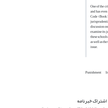
One of the cri
and has even 
Code (Book Fi
jurisprudent
discussion on
examine its j
these schools
as well as th
issue.
Punishment
I
اشتراک خبرنامه