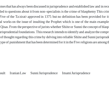
mes that has always been discussed in jurisprudence and established law, and in recent
led to questions about it from non-specialists, is the crime of blasphemy This crim
ve of the Ta’zirat) approved in 1375, but no definition has been provided for it. 
ial works on the issue of insulting the Prophet, which is one of the main exampl
 Qisas. From the perspective of jurists, whether Shiite or Sunni, the concept of blas
urisprudential foundations. This research intends to identify and analyze the compreh
 of thought regarding this crime by delving into reliable Shiite and Sunni jurisprud
e type of punishment that has been determined for it in the Five religions are among t
nsult
Iranian Law
Sunni Jurisprudence
Imami Jurisprudence