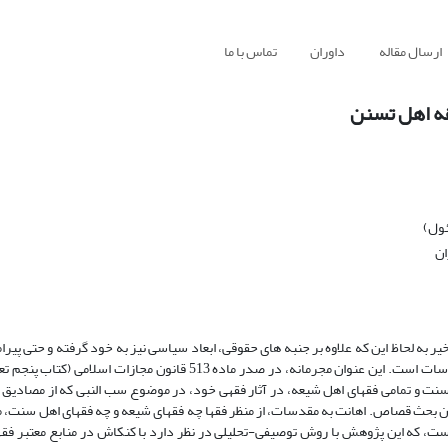
ارسال مقاله
داوران
تماس با ما
قه اهل تسنن
ئول)
ان
ر به لحاظ این که علاوه بر جنبه های حقوقی، ابعاد سیاسی نیز به خود گرفته و حتی پی
هایی از سوی افراد غیرمتخصص نیز به دنبال داشته است، جرم توهین به مقدسات است. این عنوان مجرمانه، در صدر ماده 513
هل سنت و تمامی فقهای اهل شیعه، در آثار فقهی خود، در موضوع سب النبی که از مصادیق 
ان بحث قصاص. اهانت به مقدسات، از منظر فقها چه فقهای شیعه و چه فقهای اهل سنت، م
آن است، که این پژوهش با روش توصیفی-تحلیلی در نظر دارد با کنکاش در منابع معتبر فق