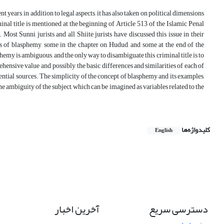
 years, in addition to legal aspects, it has also taken on political dimensions
inal title is mentioned at the beginning of Article 513 of the Islamic Penal
Most Sunni jurists and all Shiite jurists have discussed this issue in their
es of blasphemy, some in the chapter on Hudud, and some at the end of the
phemy is ambiguous, and the only way to disambiguate this criminal title is to
ensive value and, possibly, the basic differences and similarities of each of
ential sources. The simplicity of the concept of blasphemy and its examples,
he ambiguity of the subject, which can be imagined as variables related to the
کلیدواژه‌ها
English
دسترسی سریع
آخرین اخبار