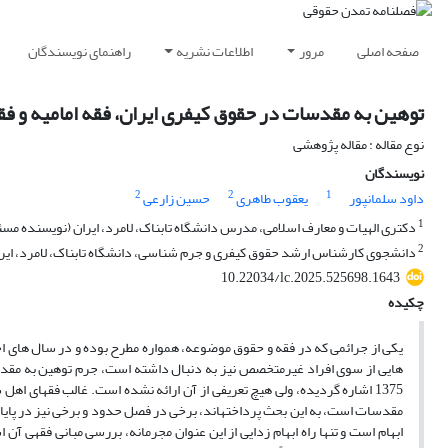
صفحه اصلی
مرور
اطلاعات نشریه
راهنمای نویسندگان
توهین به مقدسات در حقوق کیفری ایران، فقه امامیه و ف
نوع مقاله : مقاله پژوهشی
نویسندگان
2
2
1
داود سلمانپور
یعقوب طاهری
حسین زارعی
1
دکتری الهیات و معارف اسلامی، مدرس دانشگاه تابناک، لامرد، ایران (نویسنده مس
2
دانشجوی کارشناس ارشد حقوق کیفری و جرم شناسی، دانشگاه تابناک، لامرد، ایر
10.22034/lc.2025.525698.1643
چکیده
یکی از جرائمی که در فقه و حقوق موضوعه، همواره مطرح بوده و در سال های اخی
1375 اشاره گردیده، ولی هیچ تعریفی از آن ارائه نشده است. غالب فقهای ا
مقدسات است، به این بحث پرداخته­اند، برخی در فصل حدود و برخی نیز در پای
ابهام است و تنها راه ابهام زدایی از این عنوان مجرمانه، بررسی مبانی فقهی 