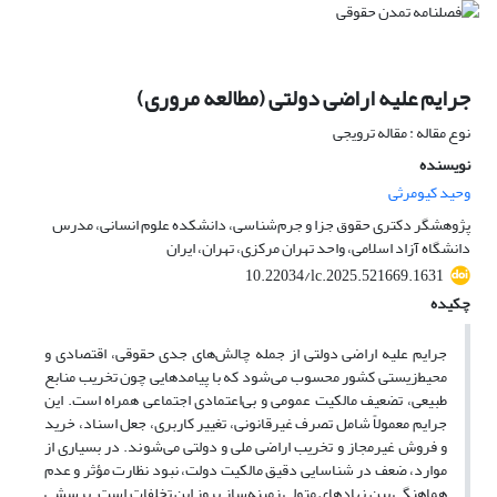
جرایم علیه اراضی دولتی (مطالعه مروری)
نوع مقاله : مقاله ترویجی
نویسنده
وحید کیومرثی
پژوهشگر دکتری حقوق جزا و جرم‌شناسی، دانشکده علوم انسانی، مدرس
دانشگاه آزاد اسلامی، واحد تهران مرکزی، تهران، ایران
10.22034/lc.2025.521669.1631
چکیده
جرایم علیه اراضی دولتی از جمله چالش‌های جدی حقوقی، اقتصادی و
محیط‌زیستی کشور محسوب می‌شود که با پیامدهایی چون تخریب منابع
طبیعی، تضعیف مالکیت عمومی و بی‌اعتمادی اجتماعی همراه است. این
جرایم معمولاً شامل تصرف غیرقانونی، تغییر کاربری، جعل اسناد، خرید
و فروش غیرمجاز و تخریب اراضی ملی و دولتی می‌شوند. در بسیاری از
موارد، ضعف در شناسایی دقیق مالکیت دولت، نبود نظارت مؤثر و عدم
هماهنگی بین نهادهای متولی زمینه‌ساز بروز این تخلفات است. پرسشی