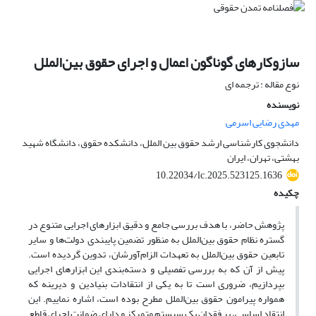
سازوکارهای گوناگون اعمال و اجرای حقوق بین‌الملل
نوع مقاله : ترجمه ای
نویسنده
مهدی رضایی اسرمی
دانشجوی کارشناسی ارشد حقوق بین الملل، دانشکده حقوق، دانشگاه شهید
بهشتی، تهران، ایران
10.22034/lc.2025.523125.1636
چکیده
پژوهش حاضر، با هدف بررسی جامع و دقیق ابزارهای اجرایی متنوع در
گستره نظام حقوق بین‌الملل به منظور تضمین پایبندی دولت‌ها و سایر
تابعین حقوق بین‌الملل به تعهدات الزام‌آورشان، تدوین گردیده است.
پیش از آن که به بررسی تفصیلی و دسته‌بندی این ابزارهای اجرایی
بپردازیم، ضروری است تا به یکی از انتقادات بنیادین و دیرینه که
همواره پیرامون حقوق بین‌الملل مطرح بوده است، اشاره نماییم. این
انتقاد اساسی، بر فقدان یک سیستم متمرکز و دارای ضمانت اجرای قاطع