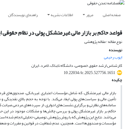
صفحه اصلی
مرور
اطلاعات نشریه
راهنمای نویسندگان
قواعد حاکم بر بازار مالی غیرمتشکل پولی در نظام حقوقی ا
نوع مقاله : مقاله پژوهشی
نویسنده
ایوب رحیمی
کارشناس ارشد حقوق خصوصی، دانشگاه تابناک، لامرد، ایران
10.22034/lc.2025.527756.1651
چکیده
بازار مالی غیرمتشکل، که شامل مؤسسات اعتباری غیربانکی، صندوق‌های قرض‌ا
تأمین مالی و سیاست‌های پولی ایفاء می‌کند. با توجه به حجم بالای نقدینگی و 
سامانه‌های نظارتی و برگزاری نشست‌های ادواری، از سپرده‌های مردمی صیانت ک
حاکم بر بازار غیرمتشکل پولی و بررسی چالش‌ها و مشکلات موجود در این حوز
می‌باشد. نتایج این پژوهش که با روش پژوهش توصیفی-تحلیلی انجام شده است
مؤسسات و صندوق‌ها است. همچنین، عدم شفافیت در قوانین و مقررات و ضعف 