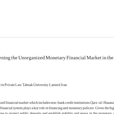
ning the Unorganized Monetary Financial Market in the
 in Private Law, Tabnak University, Lamerd, Iran
ed financial market, which includes non-bank credit institutions, Qarz-ul-Hasanah 
 financial system, plays a key role in financing and monetary policies. Given the hi
ying to protect public deposits and establish stability and peace in the moneta