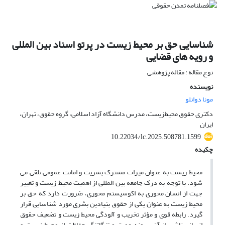
شناسایی حق بر محیط زیست در پرتو اسناد بین المللی
و رویه های قضایی
نوع مقاله : مقاله پژوهشی
نویسنده
مونا دوانلو
دکتری حقوق محیط‌زیست، مدرس دانشگاه آزاد اسلامی، گروه حقوق، تهران،
ایران
10.22034/lc.2025.508781.1599
چکیده
محیط زیست به عنوان میراث مشترک بشریت و امانت عمومی تلقی می
شود. با توجه به درک جامعه بین المللی از اهمیت محیط زیست و تغییر
جهت از انسان محوری به اکوسیستم محوری، ضرورت دارد که حق بر
محیط زیست به عنوان یکی از حقوق بنیادین بشری مورد شناسایی قرار
گیرد. رابطه قوی و مؤثر تخریب و آلودگی محیط زیست و تضعیف حقوق
انسانی ناشی از آن، پیوند عمیق و تنگاتنگ حفاظت از محیط زیست و