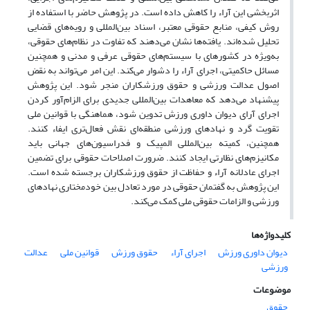
اثربخشی این آراء را کاهش داده است. در پژوهش حاضر با استفاده از
روش کیفی، منابع حقوقی معتبر، اسناد بین‌المللی و رویه‌های قضایی
تحلیل شده‌اند. یافته‌ها نشان می‌دهند که تفاوت در نظام‌های حقوقی،
به‌ویژه در کشورهای با سیستم‌های حقوقی عرفی و مدنی و همچنین
مسائل حاکمیتی، اجرای آراء را دشوار می‌کند. این امر می‌تواند به نقض
اصول عدالت ورزشی و حقوق ورزشکاران منجر شود. این پژوهش
پیشنهاد می‌دهد که معاهدات بین‌المللی جدیدی برای الزام‌آور کردن
اجرای آرای دیوان داوری ورزش تدوین شود، هماهنگی با قوانین ملی
تقویت گرد و نهادهای ورزشی منطقه‌ای نقش فعال‌تری ایفاء کنند.
همچنین، کمیته بین‌المللی المپیک و فدراسیون‌های جهانی باید
مکانیزم‌های نظارتی ایجاد کنند. ضرورت اصلاحات حقوقی برای تضمین
اجرای عادلانه آراء و حفاظت از حقوق ورزشکاران برجسته شده است.
این پژوهش به گفتمان حقوقی در مورد تعادل بین خودمختاری نهادهای
ورزشی و الزامات حقوقی ملی کمک می‌کند.
کلیدواژه‌ها
دیوان داوری ورزش
اجرای آراء
حقوق ورزش
قوانین ملی
عدالت
ورزشی
موضوعات
حقوق