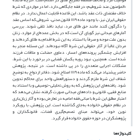
«المؤمنون عند شروطهم» در فقه جایگاهی دارد، اما در مواردی که شرط
خلاف مقتضای ذات عقد باشد، این قاعده قابلیت اعمال ندارد. در نظام
حقوقی ایران نیز، با وجود ماده ۱۱۱۹ قانون مدنی، شروطی که اساس عقد
را دگرگون کنند مانند حق طلاق مرد، نباید نافذ تلقی شوند. بررسی
آمارهای میدانی نیز گویای آن است که در بخش عمده‌ای از موارد، زنان
بدون علت موجه و صرفاً با استناد به این شرط اقدام به طلاق کرده‌اند و
مردان غالباً از آثار حقوقی این شرط آگاه نبوده‌اند. این مسئله منجر به
افزایش چشمگیر پرونده‌های اعسار، دعاوی حضانت و ملاقات فرزند
شده است. همچنین، نبود رویه یکسان قضایی در برخورد با این شرط،
مشکلات اجرایی متعددی را در پی داشته است. در نتیجه، پژوهش
حاضر پیشنهاد می‌کند که ماده ۱۱۱۹ اصلاح شود، دفاتر ازدواج به توضیح
شفاف این شرط ملزم گردند و دستورالعملی واحد برای محاکم تدوین
شود. یافته‌های این پژوهش که به روش تحلیلی-توصیفی و با استناد به
منابع فقهی، قانونی و داده‌های میدانی صورت گرفته، نشان می‌دهد که
اعتبار مطلق این شرط با مبانی فقه امامیه در تعارض بوده و آثار زیان‌باری
در نظام حقوقی خانواده به‌جای گذاشته است. این پژوهش، با رویکرد
نوین خود، می‌تواند مبنای تصمیم‌گیری قضات، قانونگذاران و
پژوهشگران در حوزه حقوق خانواده قرار گیرد.
کلیدواژه‌ها