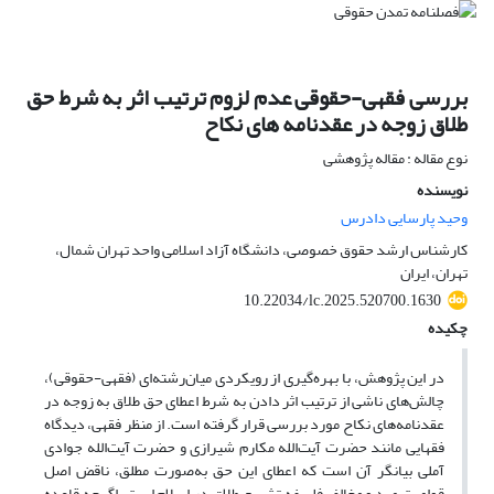
بررسی فقهی-حقوقی عدم لزوم ترتیب اثر به شرط حق
طلاق زوجه در عقدنامه های نکاح
نوع مقاله : مقاله پژوهشی
نویسنده
وحید پارسایی دادرس
کارشناس ارشد حقوق خصوصی، دانشگاه آزاد اسلامی واحد تهران شمال،
تهران، ایران
10.22034/lc.2025.520700.1630
چکیده
در این پژوهش، با بهره‌گیری از رویکردی میان‌رشته‌ای (فقهی-حقوقی)،
چالش‌های ناشی از ترتیب اثر دادن به شرط اعطای حق طلاق به زوجه در
عقدنامه‌های نکاح مورد بررسی قرار گرفته است. از منظر فقهی، دیدگاه
فقهایی مانند حضرت آیت‌الله مکارم شیرازی و حضرت آیت‌الله جوادی
آملی بیانگر آن است که اعطای این حق به‌صورت مطلق، ناقض اصل
قوامیت مرد و مخالف فلسفه تشریع طلاق در اسلام است. اگرچه قاعده