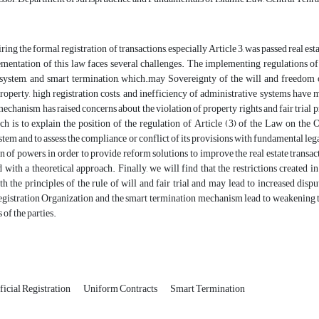
ring the formal registration of transactions, especially Article 3, was passed real e
mentation of this law faces several challenges. The implementing regulations of t
 system, and smart termination, which.may Sovereignty of the will and freedom of
perty, high registration costs, and inefficiency of administrative systems have m
echanism has raised concerns about the violation of property rights and fair trial p
rch is to explain the position of the regulation of Article (3) of the Law on the 
stem and to assess the compliance or conflict of its provisions with fundamental legal 
n of powers, in order to provide reform solutions to improve the real estate transa
 with a theoretical approach. Finally, we will find that the restrictions created i
th the principles of the rule of will and fair trial and may lead to increased disp
istration Organization and the smart termination mechanism lead to weakening the
 of the parties.
ficial Registration
Uniform Contracts
Smart Termination