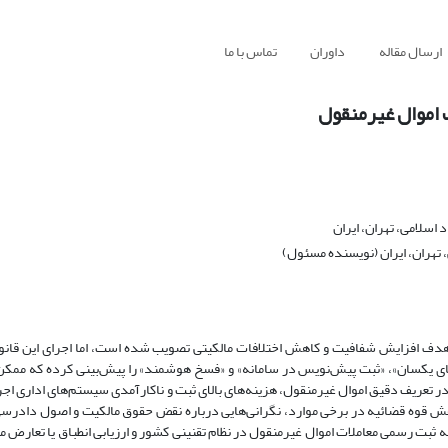
ارسال مقاله
داوران
تماس با ما
ت اموال غیرمنقول
سلامی، تهران، ایران
، تهران، ایران (نویسنده مسئول)
ا هدف افزایش شفافیت و کاهش اختلافات مالکیتی تصویب شده است، اما اجرای این قانو
ادهای یکسان»، «ثبت پیش‌نویس در سامانه» و «فسخ هوشمند» را پیش‌بینی کرده که ممک
ر تعریف دقیق اموال غیرمنقول، هزینه‌های بالای ثبت و ناکارآمدی سیستم‌های اداری اجرا
قوه قضائیه در برخی موارد، نگرانی‌هایی درباره نقض حقوق مالکیت و اصول دادرسی 
ه ثبت رسمی معاملات اموال غیرمنقول در نظام تقنینی کشور و ارزیابی انطباق یا تعارض م