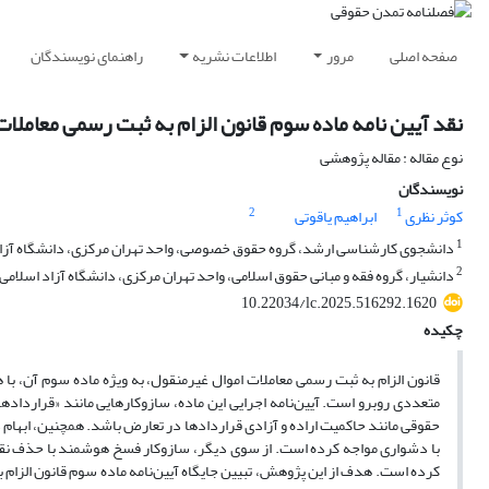
صفحه اصلی
مرور
اطلاعات نشریه
راهنمای نویسندگان
نقد آیین نامه ماده سوم قانون الزام به ثبت رسمی معاملا
نوع مقاله : مقاله پژوهشی
نویسندگان
2
1
کوثر نظری
ابراهیم یاقوتی
1
دانشجوی کارشناسی ارشد، گروه حقوق خصوصی، واحد تهران مرکزی، دانشگاه آزاد ا
2
دانشیار، گروه فقه و مبانی حقوق اسلامی، واحد تهران مرکزی، دانشگاه آزاد اسلامی
10.22034/lc.2025.516292.1620
چکیده
قانون الزام به ثبت رسمی معاملات اموال غیرمنقول، به ویژه ماده سوم آن، ب
متعددی روبرو است. آیین‌نامه اجرایی این ماده، سازوکارهایی مانند «قرارد
حقوقی مانند حاکمیت اراده و آزادی قراردادها در تعارض باشد. همچنین، ابهام د
با دشواری مواجه کرده است. از سوی دیگر، سازوکار فسخ هوشمند با حذف نقش 
کرده است. هدف از این پژوهش، تبیین جایگاه آیین‌نامه ماده سوم قانون الزام ب