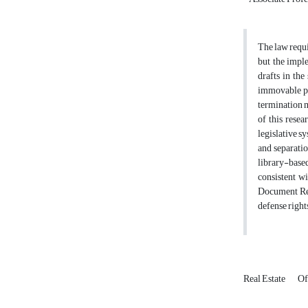
The law requi
but the imple
drafts in the
immovable pro
termination m
of this resea
legislative sy
and separatio
library-based
consistent wi
Document Reg
defense rights
Real Estate
Of