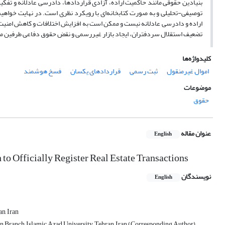
بنیادین حقوقی مانند حاکمیت اراده، آزادی قراردادها، دادرسی عادلانه و تفکی
توصیفی-تحلیلی و به صورت کتابخانه‌ای با رویکرد نظری است. در نهایت خواه
اراده و دادرسی عادلانه نیست و ممکن است به افزایش اختلافات و کاهش امنیت
تضعیف استقلال سردفتران، ایجاد بازار غیررسمی و نقض حقوق دفاعی طرفین م
کلیدواژه‌ها
اموال غیرمنقول
ثبت رسمی
قراردادهای یکسان
فسخ هوشمند
موضوعات
حقوق
عنوان مقاله
English
n to Officially Register Real Estate Transactions
نویسندگان
English
n, Iran
n Branch, Islamic Azad University, Tehran, Iran (Corresponding Author)