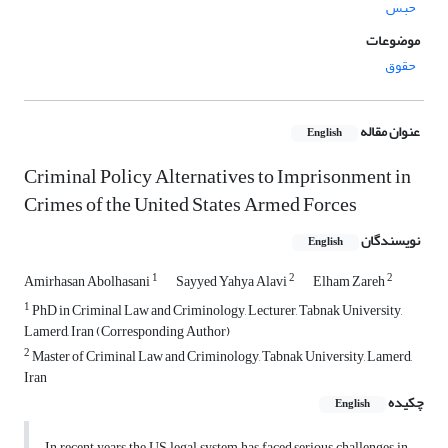
حبس
موضوعات
حقوق
عنوان مقاله
English
Criminal Policy Alternatives to Imprisonment in
Crimes of the United States Armed Forces
نویسندگان
English
1
2
2
Amirhasan Abolhasani
Sayyed Yahya Alavi
Elham Zareh
1
PhD in Criminal Law and Criminology, Lecturer, Tabnak University,
Lamerd, Iran (Corresponding Author)
2
Master of Criminal Law and Criminology, Tabnak University, Lamerd,
Iran
چکیده
English
In recent years, the US legal system has faced serious challenges in