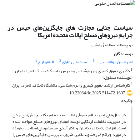
سیاست جنایی مجازت های جایگزین‌های حبس در
جرایم نیروهای مسلح ایالات متحده امریکا
نوع مقاله : مقاله پژوهشی
نویسندگان
2
2
1
امیرحسن ابوالحسنی
سیدیحیی علوی
الهام زارع
1
دکتری حقوق کیفری و جرم شناسی، مدرس دانشگاه تابناک، لامرد، ایران
(نویسنده مسئول)
2
کارشناس ارشد حقوق کیفری و جرم شناسی، دانشگاه تابناک، لامرد، ایران
10.22034/lc.2025.511472.1607
چکیده
در سال‌های اخیر، نظام حقوقی ایالات متحده امریکا با چالش‌های جدی
در مدیریت تخلفات ارتکابی توسط اعضای نیروهای مسلح مواجه شده
است. افزایش تعداد زندانیان و ناکارآمدی سیستم‌های اصلاحی، به‌ویژه
در مورد جرائم غیرخشونت‌آمیز، ضرورت بررسی جایگزین‌های حبس را