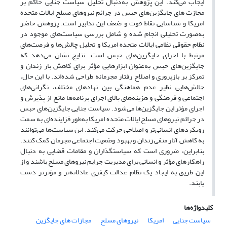
ایجاب می‌کند. این پژوهش به‌دنبال تحلیل سیاست جنایی حاکم بر
مجازت های جایگزین‌های حبس در جرائم نیروهای مسلح ایالات متحده
امریکا و شناسایی نقاط قوت و ضعف این تدابیر است. پژوهش حاضر
به‌صورت تحلیلی انجام شده و شامل بررسی سیاست‌های موجود در
نظام حقوقی نظامی ایالات متحده امریکا و تحلیل چالش‌ها و فرصت‌های
مرتبط با اجرای جایگزین‌های حبس است. نتایج نشان می‌دهد که
جایگزین‌های حبس به‌عنوان ابزارهایی مؤثر برای کاهش بار زندان و
تمرکز بر بازپروری و اصلاح رفتار مجرمانه طراحی شده‌اند. با این حال،
چالش‌هایی نظیر عدم هماهنگی بین نهادهای مختلف، نگرانی‌های
اجتماعی و فرهنگی و هزینه‌های بالای اجرای برنامه‌ها مانع از پذیرش و
اجرای مؤثر این جایگزین‌ها می‌شود. سیاست جنایی جایگزین‌های حبس
در جرائم نیروهای مسلح ایالات متحده امریکا به‌طور فزاینده‌ای به سمت
رویکردهای انسانی‌تر و اصلاحی حرکت می‌کند. این سیاست‌ها می‌توانند
به کاهش آثار منفی زندان و بهبود وضعیت اجتماعی مجرمان کمک کنند.
بنابراین، ضروری است که سیاستگذاران و مقامات قضایی به دنبال
راهکارهای مؤثر و انسانی برای مدیریت جرایم نیروهای مسلح باشند و از
این طریق به ایجاد یک نظام عدالت کیفری عادلانه‌تر و مؤثرتر دست
یابند.
کلیدواژه‌ها
سیاست جنایی
امریکا
نیروهای مسلح
مجازات های جایگزین