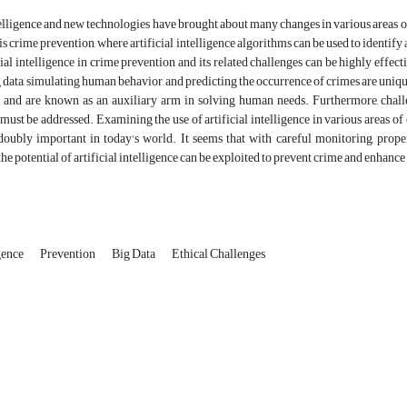
telligence and new technologies have brought about many changes in various areas of
is crime prevention, where artificial intelligence algorithms can be used to identif
icial intelligence in crime prevention and its related challenges can be highly effect
 data, simulating human behavior, and predicting the occurrence of crimes are unique
and are known as an auxiliary arm in solving human needs. Furthermore, challeng
must be addressed. Examining the use of artificial intelligence in various areas of 
s doubly important in today's world. It seems that with careful monitoring, pro
he potential of artificial intelligence can be exploited to prevent crime and enhance 
igence
Prevention
Big Data
Ethical Challenges