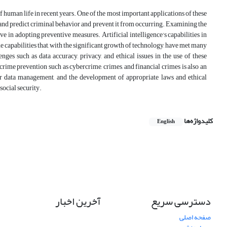
 human life in recent years. One of the most important applications of these
y and predict criminal behavior and prevent it from occurring. Examining the
ive in adopting preventive measures. Artificial intelligence's capabilities in
 capabilities that, with the significant growth of technology, have met many
es such as data accuracy, privacy, and ethical issues in the use of these
crime prevention such as cybercrime, crimes, and financial crimes is also an
per data management, and the development of appropriate laws and ethical
social security.
کلیدواژه‌ها
English
دسترسی سریع
آخرین اخبار
صفحه اصلی