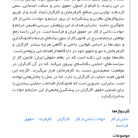
در این زمینه، با الهام از اصول حقوق بشر و عدالت اجتماعی، سعی
کرده‌اند توازنی بین منافع کارفرمایان و کارگران ایجاد کنند و از طریق
سازوکارهای نظارتی و پیشگیرانه، از بروز جرایم و حوادث ناشی از کار
جلوگیری نمایند. بنابراین هدف از این پژوهش، بررسی تطبیقی جرایم و
حوادث ناشی از کار در حقوق ایران و فرانسه است. در این راستا رفع
نواقص جرایم مندرج در قانون کار از سوی نهادهای مرتبط با قانونگذاری
و دولت‌ها بر اساس قوانین داخلی و آگاهی هرچه بیشتر کارگران و
کارفرمایان با حق و حقوق خود در دادگاه‌ها از اهداف این پژوهش است.
یافته‌ها مؤید این نکته است که در نظام حقوقی ایران، قانون کار از
سیاست‌های حمایتی یکجانبه‌ای پیروی می‌کند که در آن کارگران در
موقعیت ضعیف‌تری نسبت به کارفرمایان قرار می‌گیرند. اگرچه این
قانون قصد حمایت از کارگران را دارد، اما در عمل با چالش‌هایی مواجه
است. بنابراین، ضروری است که قانونگذار اقدامات حمایتی بیشتری را
برای تضمین حقوق کارگران در پیشگیری وضعی از این جرایم و حوادث
به اجرا بگذارد.
کلیدواژه‌ها
ناشی از کار
حوادث ناشی از کار
کارگران
کارفرما
حقوق
فرانسه
موضوعات