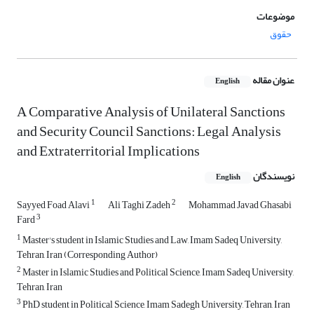
موضوعات
حقوق
عنوان مقاله
English
A Comparative Analysis of Unilateral Sanctions
and Security Council Sanctions: Legal Analysis
and Extraterritorial Implications
نویسندگان
English
1
2
Sayyed Foad Alavi
Ali Taghi Zadeh
Mohammad Javad Ghasabi
3
Fard
1
Master's student in Islamic Studies and Law, Imam Sadeq University,
Tehran, Iran (Corresponding Author)
2
Master in Islamic Studies and Political Science, Imam Sadeq University,
Tehran, Iran
3
PhD student in Political Science, Imam Sadegh University, Tehran, Iran