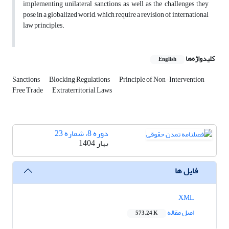
implementing unilateral sanctions, as well as the challenges they
pose in a globalized world, which require a revision of international
law principles.
کلیدواژه‌ها
English
Sanctions
Blocking Regulations
Principle of Non-Intervention
Free Trade
Extraterritorial Laws
دوره 8، شماره 23
بهار 1404
فایل ها
XML
اصل مقاله
573.24 K