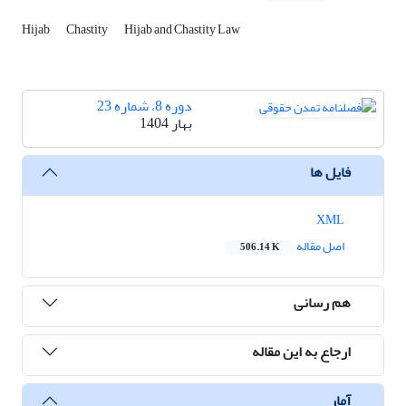
Hijab
Chastity
Hijab and Chastity Law
دوره 8، شماره 23
بهار 1404
فایل ها
XML
اصل مقاله
506.14 K
هم رسانی
ارجاع به این مقاله
آمار