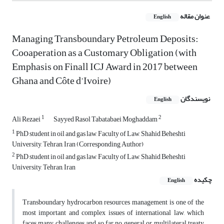
عنوان مقاله
English
Managing Transboundary Petroleum Deposits:
Cooaperation as a Customary Obligation (with
Emphasis on Finall ICJ Award in 2017 between
Ghana and Côte d'Ivoire)
نویسندگان
English
1
2
Ali Rezaei
Sayyed Rasol Tabatabaei Moghaddam
1
PhD student in oil and gas law, Faculty of Law, Shahid Beheshti
University, Tehran, Iran (Corresponding Author)
2
PhD student in oil and gas law, Faculty of Law, Shahid Beheshti
University, Tehran, Iran
چکیده
English
Transboundary hydrocarbon resources management is one of the
most important and complex issues of international law, which
faces many challenges and so far no general or multilateral treaty