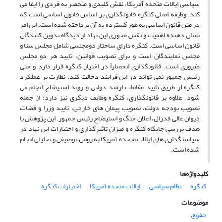
سیاسی ایالات متحده آمریکا، نقش کلیدی و منحصر به فردی را ایفا می
کند. وظیفه اصلی کنگره قانونگذاری بر اساس قانون اساسی است که
در متن قانون اساسی به طور گسترده به آن پرداخته شده است. این امر
نشان دهنده اهمیت و نقش محوری این نهاد از دیدگاه تدوین کنندگان
قانون اساسی است. کنگره دارای ساختار دومجلسی شامل مجلس سنا و
مجلس نمایندگان است و برای تصویب قوانین، تایید هر دو مجلس
ضروری است. قانونگذاری انحصاراً در اختیار کنگره قرار دارد و حتی
رئیس جمهور نمی تواند در این فرایند دخالت کند. نظارت بر عملکرد
کنگره از طریق تایید مقامات ارشد دولتی و روند استیضاح انجام می
شود. علاوه بر قانونگذاری، کنگره وظایف دیگری نیز دارد؛ از جمله
تصویب بودجه دولت، تصویب پیمان های خارجی، تایید وزرا و قضات
دیوان عالی فدرال، اعلان جنگ و استیضاح رئیس جمهور. این پژوهش با
هدف بررسی جایگاه کنگره و میزان تاثیرگذاری و اختیارات این نهاد در
سیاستگذاری های ایالات متحده آمریکا به روش توصیفی و تحلیلی انجام
شده است.
کلیدواژه‌ها
کنگره
نظام سیاسی
ایالات متحده آمریکا
اختیارات کنگره
موضوعات
حقوق