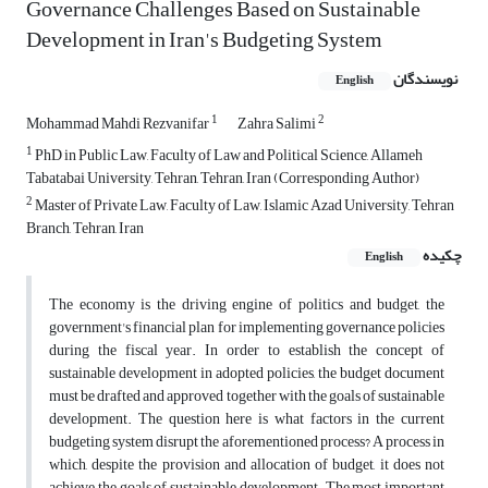
Governance Challenges Based on Sustainable
Development in Iran's Budgeting System
نویسندگان
English
1
2
Mohammad Mahdi Rezvanifar
Zahra Salimi
1
PhD in Public Law, Faculty of Law and Political Science, Allameh
Tabatabai University, Tehran, Tehran, Iran (Corresponding Author)
2
Master of Private Law, Faculty of Law, Islamic Azad University, Tehran
Branch, Tehran, Iran
چکیده
English
The economy is the driving engine of politics and budget, the
government's financial plan for implementing governance policies
during the fiscal year. In order to establish the concept of
sustainable development in adopted policies, the budget document
must be drafted and approved together with the goals of sustainable
development. The question here is what factors in the current
budgeting system disrupt the aforementioned process? A process in
which, despite the provision and allocation of budget, it does not
achieve the goals of sustainable development. The most important