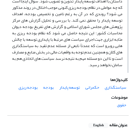
داستان با اهداف توسعه پایدار تدوین و تصویب شود. سوال اینجا است
که چه عواملی در نظام بودجه ریزی کنونی موجب اختلال در روند مذکور
می شود؟ روندی که در آن به رغم تامین و تخصیص بودجه، اهداف
توسعه پایدار را محقق نمی کند. با بررسی و تحلیل گزارش های مرکز
پژوهش های مجلس شورای اسلامی و گزارش های تفریغ بودجه دیوان
محاسبات کشور؛ این نتیجه حاصل می شود که نظام بودجه ریزی به
مثابه ابزاری جهت اجرای سیاست های مرتبط با پایداری توسعه با چالش
هایی روبرو است که عمدتاً تابعی از مسئله عدم تقید به سیاستگذاری
های کلان و همچنین عدم توجه به واقعیات مالی در بخش منابع و مصارف
است و تا این دو مسئله مهم به نتیجه نرسد سیاست های اتخاذی هم به
سامان نخواهد رسید.
کلیدواژه‌ها
سیاستگذاری
حکمرانی
توسعه پایدار
بودجه
بودجه ریزی
موضوعات
حقوق
عنوان مقاله
English