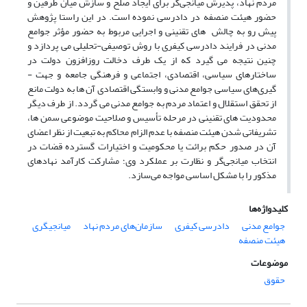
مردم نهاد، پذیرش میانجی‌گر برای ایجاد صلح و سازش میان طرفین و
حضور هیئت منصفه در دادرسی نموده است. در این راستا پژوهش
پیش ­رو به چالش­ های تقنینی و اجرایی مربوط به حضور مؤثر جوامع
مدنی در فرایند دادرسی کیفری با روش توصیفی-تحلیلی می­ پردازد و
چنین نتیجه می ­گیرد که از یک طرف دخالت روزافزون دولت در
ساختارهای سیاسی، اقتصادی، اجتماعی و فرهنگی جامعه و جهت ­
گیری‌های سیاسی جوامع مدنی و وابستگی اقتصادی آن ها به دولت مانع
از تحقق استقلال و اعتماد مردم به جوامع مدنی می ­گردد. از طرف دیگر
محدودیت­ های تقنینی در مرحله تأسیس و صلاحیت موضوعی سمن ­ها،
تشریفاتی شدن هیئت منصفه با عدم الزام محاکم به تبعیت از نظر اعضای
آن در صدور حکم برائت یا محکومیت و اختیارات گسترده قضات در
انتخاب میانجی‌گر و نظارت بر عملکرد وی؛ مشارکت کارآمد نهادهای
مذکور را با مشکل اساسی مواجه می‌سازد.
کلیدواژه‌ها
جوامع مدنی
دادرسی کیفری
سازمان‌های مردم نهاد
میانجیگری
هیئت منصفه
موضوعات
حقوق