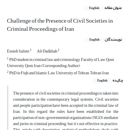
عنوان مقاله
English
Challenge of the Presence of Civil Societies in
Criminal Proceedings of Iran
نویسندگان
English
1
2
Ensieh Salimi
Ali Dadkhah
1
PhD student in criminal law and criminology, Faculty of Law, Qom
University, Qom, Iran (Corresponding Author)
2
PhD in Fiqh and Islamic Law, University of Tehran, Tehran, Iran
چکیده
English
The presence of civil societies in criminal proceedings is taken into
consideration in the contemporary legal systems. Civil societies
and people participation have been accepted in the criminal law of
Iran. In this regard, the rules have been established for the
participation of non-governmental organizations (NGO), mediator
and juries in criminal proceeding, but it's not effective in practice.
This article with descriptive-analytical methodology deals with