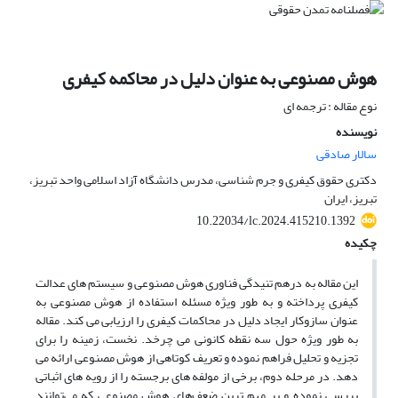
هوش مصنوعی به عنوان دلیل در محاکمه کیفری
نوع مقاله : ترجمه ای
نویسنده
سالار صادقی
دکتری حقوق کیفری و جرم شناسی، مدرس دانشگاه آزاد اسلامی واحد تبریز،
تبریز، ایران
10.22034/lc.2024.415210.1392
چکیده
این مقاله به درهم تنیدگی فناوری هوش مصنوعی و سیستم های عدالت
کیفری پرداخته و به طور ویژه مسئله استفاده از هوش مصنوعی به
عنوان سازوکار ایجاد دلیل در محاکمات کیفری را ارزیابی می کند. مقاله
به طور ویژه حول سه نقطه کانونی می چرخد. نخست، زمینه را برای
تجزیه و تحلیل فراهم نموده و تعریف کوتاهی از هوش مصنوعی ارائه می
دهد. در مرحله دوم، برخی از مولفه های برجسته را از رویه های اثباتی
بررسی نموده و بر مهم ترین ضعف‌های هوش مصنوعی که می‌توانند