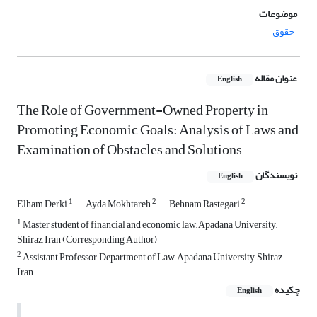
موضوعات
حقوق
عنوان مقاله
English
The Role of Government-Owned Property in
Promoting Economic Goals: Analysis of Laws and
Examination of Obstacles and Solutions
نویسندگان
English
1
2
2
Elham Derki
Ayda Mokhtareh
Behnam Rastegari
1
Master student of financial and economic law, Apadana University,
Shiraz, Iran (Corresponding Author)
2
Assistant Professor, Department of Law, Apadana University, Shiraz,
Iran
چکیده
English