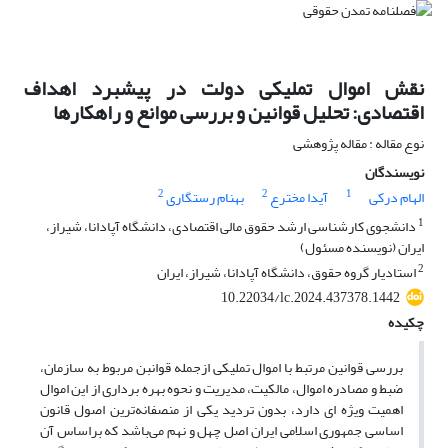
نقش اموال تملیکی دولت در پیشبرد اهداف
اقتصادی: تحلیل قوانین و بررسی موانع و راهکارها
نوع مقاله : مقاله پژوهشی
نویسندگان
2
2
1
الهام درکی
آیدا مخترع
بهنام رستگاری
1
دانشجوی کارشناسی ارشد حقوق مالی اقتصادی، دانشگاه آپادانا، شیراز،
ایران (نویسنده مسئول)
2
استادیار گروه حقوق، دانشگاه آپادانا، شیراز، ایران
10.22034/lc.2024.437378.1442
چکیده
بررسی قوانین مرتبط با اموال تملیکی ازجمله قوانبن مربوط به سازمان،
ضبط و مصادره اموال، مالکیت، مدیریت و نحوه بهره برداری از این اموال
اهمیت ویژه ای دارد، بدون تردید یکی از منصفانه‌ترین اصول قانون
اساسی جمهوری اسلامی ایران اصل چهل و نهم می‌باشد که براساس آن