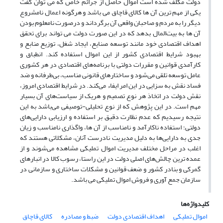
دولت مکلف شده است اموال حاصل از جرائم خاص که می توان گفت
یکی از مهم ترین آن ها کالای قاچاق می باشد و هرگونه اعمال نامشروع
دیگر را به مردم و صاحبان واقعی آن برگرداند و درصورت نامعلوم بودن
آن ها به بیت‌المال بدهد که در این صورت دولت می تواند برای تحقق
اهداف اقتصادی خود مانند توسعه صنایع، ایجاد شغل، توزیع منابع و
بهبود شرایط اقتصادی کشور از این اموال استفاده کند. انطباق و
کارآمدی قوانین و مقررات دولتی با برنامه‌های اقتصادی در هر کشوری
عامل توسعه تلقی می‌شود و ساختارهای قانونی مناسب، بی‌طرفانه و ضد
فساد نقش به سزایی در این امر ایفاء می‌کند. در شرایط اقتصادی امروز،
نقش دولت در اتخاذ هر نوع تصمیم و هریک از سیاست‌های آن بسیار
مهم است. در این پژوهش که از نوع تحلیلی-توصیفی می‌باشد به این
نتیجه رسیدیم که عدم نظارت دقیق بر استفاده و ارزیابی دارایی‌های
دولتی؛ استفاده ناکارآمد و نامناسب از آن ها، واگذاری نامناسب و زیان
جدی به دارایی‌ها به ‌دلیل مدیریت نادرست آنان، مشکلاتی هستند که
اغلب در مراحل مختلف مدیریت اموال تملیکی مشاهده می‌شوند و از
عمده ترین چالش‌های اصلی دولت در این راستا، رسوب کالا در انبارهای
گمرکی و بنادر کشور و ضعف قوانین و مشکلات ساختاری و سازمانی در
سازمان جمع آوری و فروش اموال تملیکی می باشد.
کلیدواژه‌ها
اموال تملیکی
اهداف اقتصادی دولت
ضبط و مصادره
کالای قاچاق