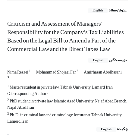
عنوان مقاله
English
Criticism and Assessment of Managers'
Responsibility for the Company's Tax Liabilities
Based on the Legal Bill to Amend a Part of the
Commercial Law and the Direct Taxes Law
نویسندگان
English
1
2
Nima Rezaei
Mohammad Shojaei Far
Amirhasan Abolhasani
3
1
Master's student in private law, Tabnak University, Lamard, Iran
(Corresponding Author)
2
PhD student in private law, Islamic Azad University, Najaf Abad Branch,
Najaf Abad, Iran
3
Ph.D. in criminal law and criminology, lecturer at Tabnak University,
Lamerd, Iran
چکیده
English