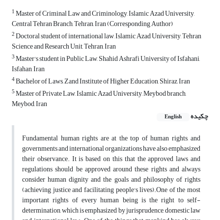
1
Master of Criminal Law and Criminology, Islamic Azad University,
Central Tehran Branch, Tehran, Iran (Corresponding Author)
2
Doctoral student of international law, Islamic Azad University, Tehran
Science and Research Unit, Tehran, Iran
3
Master's student in Public Law, Shahid Ashrafi University of Isfahani,
Isfahan, Iran
4
Bachelor of Laws, Zand Institute of Higher Education, Shiraz, Iran
5
Master of Private Law, Islamic Azad University, Meybod branch,
Meybod, Iran
چکیده
English
Fundamental human rights are at the top of human rights, and
governments and international organizations have also emphasized
their observance. It is based on this that the approved laws and
regulations should be approved around these rights and always
consider human dignity and the goals and philosophy of rights
(achieving justice and facilitating people's lives).One of the most
important rights of every human being is the right to self-
determination, which is emphasized by jurisprudence, domestic law