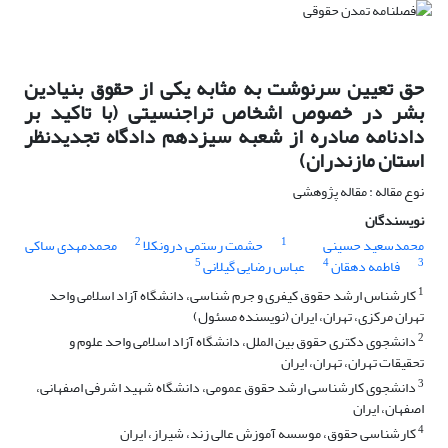
حق تعیین سرنوشت به مثابه یکی از حقوق بنیادین
بشر در خصوص اشخاص تراجنسیتی (با تاکید بر
دادنامه صادره از شعبه سیزدهم دادگاه تجدیدنظر
استان مازندران)
نوع مقاله : مقاله پژوهشی
نویسندگان
2
1
محمدسعید حسینی
حشمت رستمی درونکلا
محمدمهدی ساکی
5
4
3
فاطمه دهقان
عباس رضایی گیلانی
1
کارشناس ارشد حقوق کیفری و جرم شناسی، دانشگاه آزاد اسلامی واحد
تهران مرکزی، تهران، ایران (نویسنده مسئول)
2
دانشجوی دکتری حقوق بین الملل، دانشگاه آزاد اسلامی واحد علوم و
تحقیقات تهران، تهران، ایران
3
دانشجوی کارشناسی ارشد حقوق عمومی، دانشگاه شهید اشرفی اصفهانی،
اصفهان، ایران
4
کارشناسی حقوق، موسسه آموزش عالی زند، شیراز، ایران