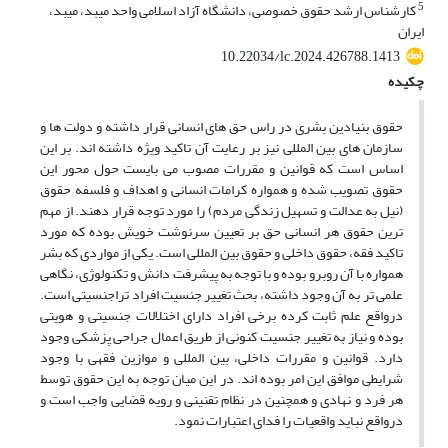
5
کارشناس ارشد حقوق خصوصی، دانشگاه آزاد اسلامی واحد میبد، میبد،
ایران
10.22034/lc.2024.426788.1413
چکیده
حقوق بنیادین بشری در راس حق های انسانی قرار داشته و دولت ها و
سازمان های بین المللی نیز بر رعایت آن تاکید ویژه داشته اند. بر این
اساس است که قوانین و مقررات مصوب می بایست حول محور این
حقوق تصویب شده و همواره کرامات انسانی و اهداف و فلسفه حقوق
(نیل به عدالت و تسهیل زندگی مردم) را مورد توجه قرار دهند. از مهم
ترین حقوق هر انسانی حق بر تعیین سرنوشت خویش بوده که مورد
تاکید فقه، حقوق داخلی و حقوق بین المللی است. یکی از مواردی که بشر
همواره با آن روبرو بوده و با توجه به پیشرفت دانش و تکنولوژی، نگاهی
علمی تر به آن وجود داشته، بحث تغییر جنسیت افراد تراجنسیتی است.
درواقع علم ثابت کرده برخی افراد دارای اختلالات جنسیتی و هویتی
بوده و نیاز به تغییر جنسیت کنونی از طریق اعمال جراحی پزشکی وجود
دارد. قوانین و مقررات داخلی، بین المللی و موازین فقهی با وجود
شرایطی موافق این امر بوده اند. در این میان توجه به این حقوق توسط
هر فرد و نهادی و همچنین در نظام تقنینی و رویه قضایی واجب است و
درواقع نباید واقعیات را فدای اعتبارات نمود.