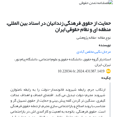
حمایت از حقوق فرهنگی زندانیان در اسناد بین المللی،
منطقه ای و نظام حقوقی ایران
نوع مقاله : مقاله پژوهشی
نویسنده
مرجان نگهی مخلص آبادی
استادیار گروه حقوق، دانشکده حقوق و علوم اجتماعی، دانشگاه پیام نور،
تهران، ایران
10.22034/lc.2024.431387.1419
چکیده
ارتکاب جرم، رابطه شهروند قانونمدار-دولت را به رابطه نامتوازن
شهروند مجرم-دولت تبدیل می کند. اقتضای انصاف و اهداف عدالت
کیفری، سنگین تر کردن کفه پیش بینی و حمایت از حقوق تسهیل گر و
متناسب با روند اصلاح و بازاجتماعی سازی مجرم، ازجمله حقوق فرهنگی
است. حقوق فرهنگی، باتوجه به اهمیت و کارآمدی اش در بازاجتماعی
سازی مجرم، در اسناد حقوقی داخلی و بین المللی مورد حمایت قرار