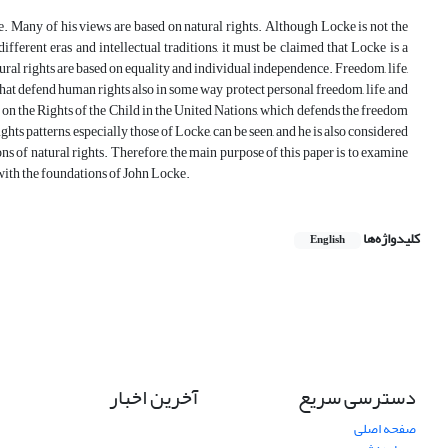
ke. Many of his views are based on natural rights. Although Locke is not the
different eras and intellectual traditions, it must be claimed that Locke is a
tural rights are based on equality and individual independence. Freedom, life,
that defend human rights also in some way protect personal freedom, life, and
 on the Rights of the Child in the United Nations, which defends the freedom
ghts patterns, especially those of Locke, can be seen, and he is also considered
ns of natural rights. Therefore, the main purpose of this paper is to examine
 with the foundations of John Locke.
کلیدواژه‌ها
English
دسترسی سریع
آخرین اخبار
صفحه اصلی