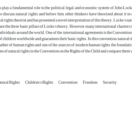
s play a fundamental role in the political, legal, and economic system of John Loc
 to discuss natural rights, and before him, other thinkers have theorized about it in 
l rights theorist and has presented a novel interpretation of this theory. Locke's na
are the three basic pillars of Locke's theory. However, many international charters 
ndividuals around the world. One of the international agreements is the Convention
f children worldwide and guarantees their basic rights. In this convention, natural ri
 father of human rights and one of the sources of modern human rights, the foundatio
ns of natural rights in the Convention on the Rights of the Child and compare them
tural Rights
Children's Rights
Convention
Freedom
Security