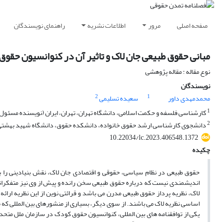
صفحه اصلی
مرور
اطلاعات نشریه
راهنمای نویسندگان
مبانی حقوق طبیعی جان لاک و تاثیر آن در کنوانسیون حقو
نوع مقاله : مقاله پژوهشی
نویسندگان
2
1
محمدمهدی داور
سعیده تسلیمی
1
کارشناسی فلسفه و حکمت اسلامی، دانشگاه تهران، تهران، ایران (نویسنده مسئول
2
دانشجوی کارشناسی ارشد حقوق خانواده، دانشکده حقوق، دانشگاه شهید بهشتی، 
10.22034/lc.2023.406548.1372
چکیده
حقوق طبیعی در نظام سیاسی، حقوقی و اقتصادی جان لاک، نقش بنیادینی را بازی
اندیشمندی نیست که درباره حقوق طبیعی سخن رانده و پیش از وی نیز متفکرانی در
لاک، نظریه پرداز حقوق طبیعی مدرن می­ باشد و قرائتی نوین از این نظریه ارا
اساسی نظریه لاک می ­باشند. از سوی دیگر، بسیاری از منشورهای بین المللی که