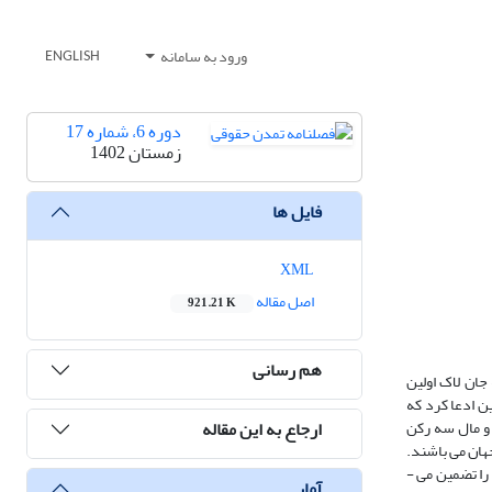
ورود به سامانه
ENGLISH
دوره 6، شماره 17
زمستان 1402
فایل ها
XML
اصل مقاله
921.21 K
هم رسانی
جان لاک اولین
ن ادعا کرد که
ارجاع به این مقاله
 و مال سه رکن
ان می ­باشند.
یکی از توافقنامه های بین المللی، کنوانسیون حقوق کودک در سازمان ملل متحد می ­باشد که مدافع آزادی و امنیت کودکان در سراسر جهان است و حقوق اساسی آن ­ها را تضمین می ­
آمار