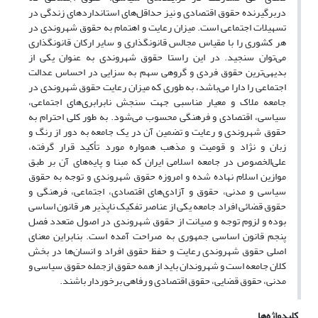
دربرگیرنده حقوق اقتصادی و نیز حداقل‌های استانداردهای زندگی در
تسهیلات اجتماعی است. میزان رعایت‌ و اهتمام به‌ حقوق شهروندی در
هر کشوری را با مقیاس مجالس‌ قانونگذاری و سایر ارکان قانونگذاری
می‌توان سنجید. در این راستا حقوق شهروندی به‌ عنوان یکی‌ از
بدیهی‌‌ترین‌ حقوق فردی و گروهی‌ سهم‌ به سزایی‌ در احساس عدالت‌
اجتماعی‌ را دارا می‌‌باشد، به طوری که‌ میزان رعایت‌ حقوق شهروندی در
جامعه‌ ملاک و معیار مناسبی‌ جهت‌ سنجش‌ نابرابری‌های اجتماعی‌،
سیاسی‌، اقتصادی و فرهنگی‌ محسوب می‌‌شود. به‌ طور کلی‌ احترام به‌
حقوق شهروندی و رعایت‌ و تضمین‌ آن در یک‌ جامعه‌ به‌ دور از رنگ‌ و
زبان و نژاد و قومیت‌ و مذهب‌ همواره مورد تأکید قرار گرفته،‌
علی‌‌الخصوص در جامعه‌ اسلامی‌ ایران که‌ مبنا و پایه‌‌های آن بر طبق‌
موازین‌ اسلام نهاده شده و امروزه حقوق شهروندی و توجه‌ به‌ حقوق
سیاسی‌ و مدنی‌، حقوق و آزادی‌های اقتصادی، اجتماعی‌، فرهنگی‌ و
حقوق قضائی‌ افراد جامعه‌ یکی‌ از عناصر تفکیک‌ ناپذیر هر قانون اساسی‌
بوده و لزوم توجه‌ و صیانت‌ از حقوق شهروندی در اصول متعدد فصل‌
پنجم‌ قانون اساسی‌ جمهوری به‌ صراحت‌ آمده است‌. بنابراین معنای
اصلی‌ حقوق شهروندی رعایت‌ و حفظ‌ حقوق افراد و انسان‌ها در بخش‌
کلان جامعه‌ است‌ و شهروندان باید از همه‌ حقوق ازجمله‌ حقوق سیاسی‌ و
مدنی،‌ حقوق قضایی، حقوق اقتصادی و رفاهی برخوردار باشند.
کلیدواژه‌ها