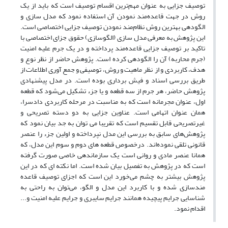
توصیف جزایی به عنوان مهم‌ترین اقسام توصیف است که باید از یک
روش در جهت قاعده‌مند نمودن آن استفاده نمود که مدل سازی و
الگودهی بهترین روش نظام‌مند نمودن توصیف جزایی اختصاصی است.
این پژوهش به معرفی مدل سازی (الگوسازی) حقوق جزای اختصاصی با
تاکید بر توصیف جزایی قاعده‌مند پرداخته و در یک جرم علیه امنیت
(جرم محاربه) آن را الگودهی کرده است. پژوهش حاضر از نظر نوع و
هدف، کاربردی و از نظر ماهیت و روش، توصیفی و جمع آوری اطلاعات از
طریق بررسی اسناد و فیش برداری بوده است. در مدل پیشنهادی
پژوهش حاضر، هر جرم از سه قطعه و یا جزء تشکیل می‌شود که قطعه
اول، عنوان مجرمانه است که به مناسبت در مرحله کاربردی دادسرا،
همان عنوان اتهامی است. عناوین جزایی به دو دسته تصریحی و
غیرتصریحی قابل تقسیم است که تقریبا می توان به جد بیان نمود که
پژوهش‌های سابق به بررسی این مدل نپرداخته و اولین جزء را عنصر
قانونی تلقی نموده‌اند. درخصوص قطعه های دوم و سوم این مدل، که
همانا عنصر مادی و روانی است یک سازماندهی خاصی صورت گرفته
است که در پژوهش به تفصیل بیان شده است. اما نکته ای که در این
پژوهش بیشتر به چشم می‌خورد این است که اجزای توصیف قاعده
مندسازی شده و با کاربرد این مدل و الگو، می‌توان به راحتی به
شناسایی جرایم پیچیده همانند جرایم سایبری و جرایم علیه امنیت و...
اقدام نمود.