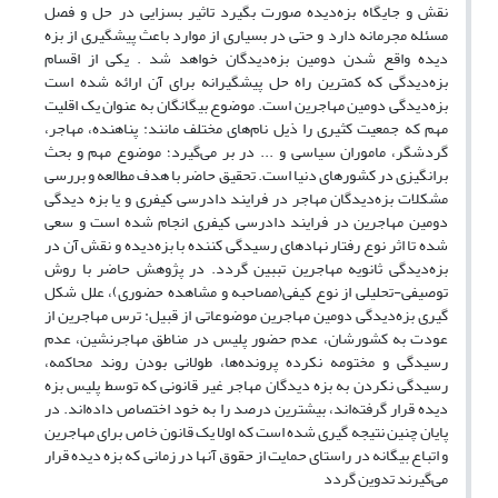
نقش و جایگاه بزه‌دیده صورت بگیرد تاثیر بسزایی در حل و فصل
مسئله مجرمانه دارد و حتی در بسیاری از موارد باعث پیشگیری از بزه
دیده واقع شدن دومین بزه‌دیدگان خواهد شد . یکی از اقسام
بزه‌دیدگی که کمترین راه حل پیشگیرانه برای آن ارائه شده است
بزه‌دیدگی دومین مهاجرین است. موضوع بیگانگان به عنوان یک اقلیت
مهم که جمعیت کثیری را ذیل نام‌های مختلف مانند: پناهنده، مهاجر،
گردشگر، ماموران سیاسی و ... در بر می‌گیرد؛ موضوع مهم و بحث
برانگیزی در کشورهای دنیا است. تحقیق حاضر با هدف مطالعه و بررسی
مشکلات بزه‌دیدگان مهاجر در فرایند دادرسی کیفری و یا بزه دیدگی
دومین مهاجرین در فرایند دادرسی کیفری انجام شده است و سعی
شده تا اثر نوع رفتار نهادهای رسیدگی کننده با بزه‌دیده و نقش آن در
بزه‌دیدگی ثانویه مهاجرین تببین گردد. در پژوهش حاضر با روش
توصیفی-تحلیلی از نوع کیفی(مصاحبه و مشاهده حضوری)، علل شکل
گیری بزه‌دیدگی دومین مهاجرین موضوعاتی از قبیل: ترس مهاجرین از
عودت به کشورشان، عدم حضور پلیس در مناطق مهاجرنشین، عدم
رسیدگی و مختومه نکرده پرونده‌ها، طولانی بودن روند محاکمه،
رسیدگی نکردن به بزه دیدگان مهاجر غیر قانونی که توسط پلیس بزه
دیده قرار گرفته‌اند، بیشترین درصد را به خود اختصاص داده‌اند. در
پایان چنین نتیجه گیری شده است که اولا یک قانون خاص برای مهاجرین
و اتباع بیگانه در راستای حمایت از حقوق آنها در زمانی که بزه دیده قرار
می‌گیرند تدوین گردد