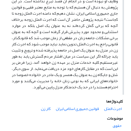
وظایف او نبوده است و در انجام آن قصد تبرع نداشته است. در این
پژوهش به دنبال آن هستیم که با توجه به منابع معتبر فقهی و قوانین
جاری جمهوری اسلامی ایران، نشان دهیم که دامنه اجرت المثل زوجه تا
کجاست؟ نتیجه پژوهش حاضر آن است که اجرت المثل زوجه برخلاف
آنچه که برخی گمان کرده‌اند نه به عنوان یک اصل بلکه در موارد
استثنایی و محدود مورد پذیرش قرار گرفته است و آنچه که به عنوان
برخی مشکلات جامعه زنان در مقطعی از زمان موجب شد که قانونگذار،
قانونی راجع به اجرت المثل تدوین نماید نباید موجب شود که اجرت کار
زن در منزل به عنوان یک اصل در جامعه پذیرفته شده و ترویج و تثبیت
یابد چراکه اگر این سیاست در میان اقشار مردم گسترش یابد به طور
غیرمستقیم کلیه خدمات منزل بر عهده زن خواهد آمد، زیرا فرض بر
این است که در مقابل کارهای خود مزد دریافت می‌نماید. از سوی دیگر،
شان و جایگاه زن به عنوان یک همسر و یک مادر در خانواده خصوصا در
خانواده‌های ایرانی که به نوعی زنان خانه را مدیریت می‌کنند و مورد
احترام هستند را در حد یک خدمتکار منزل پایین می‌آورد.
کلیدواژه‌ها
اجرت المثل
قوانین جمهوری اسلامی ایران
کار زن
موضوعات
حقوق