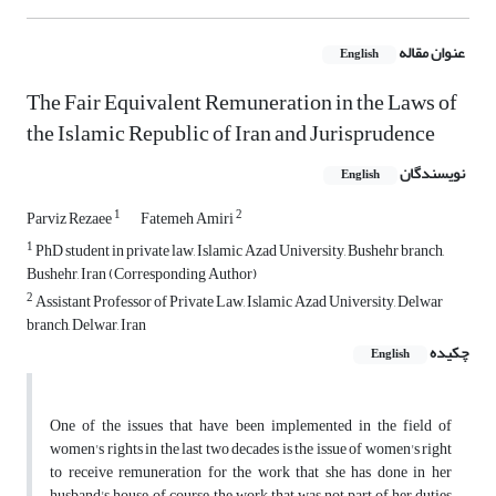
عنوان مقاله
English
The Fair Equivalent Remuneration in the Laws of
the Islamic Republic of Iran and Jurisprudence
نویسندگان
English
1
2
Parviz Rezaee
Fatemeh Amiri
1
PhD student in private law, Islamic Azad University, Bushehr branch,
Bushehr, Iran (Corresponding Author)
2
Assistant Professor of Private Law, Islamic Azad University, Delwar
branch, Delwar, Iran
چکیده
English
One of the issues that have been implemented in the field of
women's rights in the last two decades is the issue of women's right
to receive remuneration for the work that she has done in her
husband's house, of course, the work that was not part of her duties