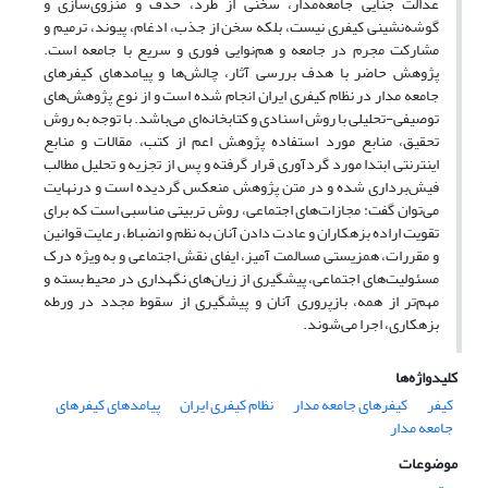
عدالت جنایی جامعه‌مدار، سخنی از طرد، حذف و منزوی‌سازی و
گوشه‌نشینی کیفری نیست، بلکه سخن از جذب، ادغام، پیوند، ترمیم و
مشارکت مجرم در جامعه و هم‌نوایی فوری و سریع با جامعه است.
پژوهش حاضر با هدف بررسی آثار، چالش‌ها و پیامدهای کیفرهای
جامعه مدار در نظام کیفری ایران انجام شده است و از نوع پژوهش‌های
توصیفی-تحلیلی با روش اسنادی و کتابخانه‌ای می‌باشد. با توجه به روش
تحقیق، منابع مورد استفاده پژوهش اعم از کتب، مقالات و منابع
اینترنتی ابتدا مورد گردآوری قرار گرفته و پس از تجزیه و تحلیل مطالب
فیش‌برداری شده و در متن پژوهش منعکس گردیده است و درنهایت
می‌توان گفت: مجازات‌های اجتماعی، روش تربیتی مناسبی است که برای
تقویت اراده بزهکاران و عادت دادن آنان به نظم و انضباط، رعایت قوانین
و مقررات، همزیستی مسالمت آمیز، ایفای نقش اجتماعی و به ویژه درک
مسئولیت‌های اجتماعی، پیشگیری از زیان‌های نگهداری در محیط بسته و
مهم‌تر از همه، بازپروری آنان و پیشگیری از سقوط مجدد در ورطه
بزهکاری، اجرا می‌شوند.
کلیدواژه‌ها
کیفر
کیفرهای جامعه مدار
نظام کیفری ایران
پیامدهای کیفرهای
جامعه مدار
موضوعات