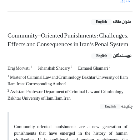
حقوق
عنوان مقاله
English
Community-Oriented Punishments: Challenges,
Effects and Consequences in Iran's Penal System
نویسندگان
English
1
2
2
Eraj Morvati
Jehanshah Shecary
Esmaeil Ghamari
1
Master of Criminal Law and Criminology, Bakhtar University of Ilam,
Ilam, Iran (Corresponding Author)
2
Assistant Professor, Department of Criminal Law and Criminology,
Bakhtar University of Ilam, Ilam, Iran
چکیده
English
Community-oriented punishments are a new generation of
punishments that have emerged in the history of human
civilization. If in traditional and modern punishments, the