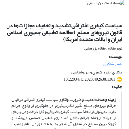
سیاست کیفری افتراقی تشدید و تخفیف مجازات‌ها در
قانون نیروهای مسلح (مطالعه تطبیقی جمهوری اسلامی
ایران و ایالات متحده امریکا)
نوع مقاله : مقاله پژوهشی
نویسنده
یاسر شاکری
دکتری حقوق کیفری و جرم‌شناسی
10.22034/lc.2023.402638.1361
چکیده
زمینه و هدف:
اهمیت و ضرورت واکاوی سیاست کیفری افتراقی در قبال
جرائم نیروهای مسلح تأثیر انکارناپذیری در جلوگیری از وقوع جرائم
دارد. نمی‌توان از اتخاذ سیاست کیفری افتراقی و کارا درخصوص پاره‌ای
از جرائم ازجمله جرائم نظامی که دارای ماهیتی حساس می‌باشد و
کوچک‌ترین تسامح در مقابل آن منجر به به هم خوردن نظم و امنیت