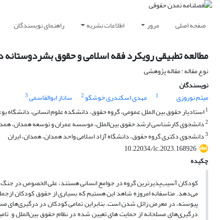
صفحه اصلی
مرور
اطلاعات نشریه
راهنمای نویسندگان
مطالعه تطبیقی رویکرد فقه اسلامی و حقوق بشردوستانه د
نوع مقاله : مقاله پژوهشی
نویسندگان
3
2
1
میثم نوروزی
مهدی اسکندری خوشگو
ساناز ابوالقاسمی
1
استادیار حقوق بین الملل عمومی، گروه حقوق، دانشکده علوم انسانی، دانشگاه بوع
2
دانشجوی کارشناسی ارشد حقوق بین‌الملل، موسسه عمران و توسعه همدان، همدان
3
دانشجوی دکتری گروه حقوق، دانشگاه آزاد اسلامی واحد همدان، همدان، ایران
10.22034/lc.2023.168926
چکیده
کودکان آسیب‌پذیرترین گروه در جوامع انسانی هستند، علی الخصوص در جنگ ها ک
می‌دهد. متاسفانه امروزه شاهد این هستیم که بسیاری از حقوق کودکان ازجمل
پیوسته، در معرض زائل شدن است. بنابراین تمامی کودکان در درگیری‌های مسلحا
درگیری‌های مسلحانه از حمایت های تعیین شده در نظام حقوق بین‌الملل و تا