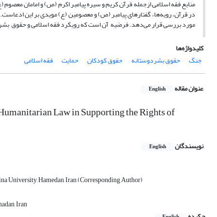
منابع فقه اسلامی ازجمله قرآن کریم و سیره پیامبر اکرم (ص) و امامان معصوم
در قرآن، رویه‌ها، گفتارهای پیامبر (ص) و معصومین (ع) مویدی بر این ادعاست
مورد بررسی قرار می‌دهد. فرضیه آن است که رویکرد فقه اسلامی و حقوق بشرد
کلیدواژه‌ها
جنگ
حقوق بشردوستانه
حقوق کودکان
حمایت
فقه اسلامی
عنوان مقاله
English
Humanitarian Law in Supporting the Rights of
نویسندگان
English
Sina University, Hamedan, Iran (Corresponding Author)
adan, Iran
چکیده