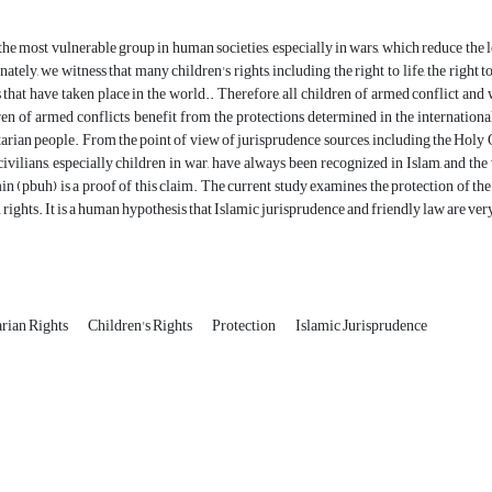
the most vulnerable group in human societies, especially in wars, which reduce the le
ately, we witness that many children's rights, including the right to life, the right to
 that have taken place in the world.. Therefore, all children of armed conflict and 
dren of armed conflicts benefit from the protections determined in the internation
ian people. From the point of view of jurisprudence sources, including the Holy 
 civilians, especially children in war, have always been recognized in Islam, and th
(pbuh) is a proof of this claim. The current study examines the protection of the 
rights. It is a human hypothesis that Islamic jurisprudence and friendly law are very
rian Rights
Children's Rights
Protection
Islamic Jurisprudence