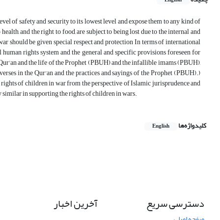
English
vel of safety and security to its lowest level and expose them to any kind of
 health, and the right to food, are subject to being lost due to the internal and
war should be given special respect and protection In terms of international
al human rights system and the general and specific provisions foreseen for
Qur'an and the life of the Prophet (PBUH) and the infallible imams (PBUH),
e verses in the Qur'an and the practices and sayings of the Prophet (PBUH).)
rights of children in war from the perspective of Islamic jurisprudence and
 similar in supporting the rights of children in wars.
کلیدواژه‌ها
English
دسترسی سریع
آخرین اخبار
صفحه اصلی