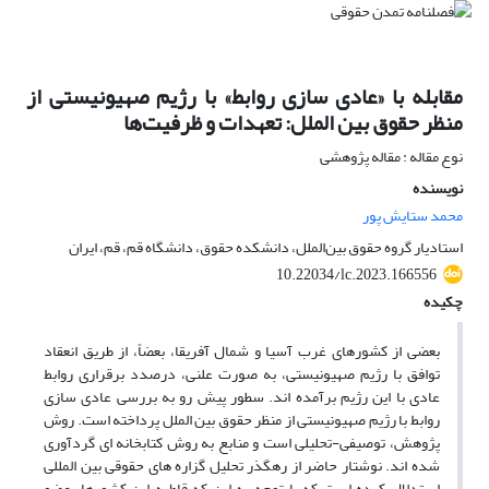
مقابله با «عادی سازی روابط» با رژیم صهیونیستی از
منظر حقوق بین الملل: تعهدات و ظرفیت‌ها
نوع مقاله : مقاله پژوهشی
نویسنده
محمد ستایش پور
استادیار گروه حقوق بین‌الملل، دانشکده حقوق، دانشگاه قم، قم، ایران
10.22034/lc.2023.166556
چکیده
بعضی از کشورهای غرب آسیا و شمال آفریقا، بعضاً، از طریق انعقاد
توافق با رژیم صهیونیستی، به صورت علنی، درصدد برقراری روابط
عادی با این رژیم برآمده ­اند. سطور پیش رو به بررسی عادی سازی
روابط با رژیم صهیونیستی از منظر حقوق بین­ الملل پرداخته است. روش
پژوهش، توصیفی-تحلیلی است و منابع به روش کتابخانه ­ای گردآوری
شده ­اند. نوشتار حاضر از رهگذر تحلیل گزاره ­های حقوقی بین ­المللی
استدلال کرده است که با توجه به این که قاطبه این کشورها، عضو