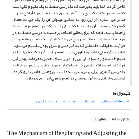
الاجرا گردد. لذا باید پذیرفت که دادرسی منصفانه یک مفهوم کلی است
که سیستم عدالت کیفری را از آغاز تحقیق تا تبرئه متهم یا آزادی مجرم،
متأثر می­ سازد. از این­ رو، به سختی می­توان آن­ را یک حق به معنای
گسترده و سنتی آن نامید، بلکه اصلی است که در تمام مراحل باید
راهنما باشد. آنچه که برای تحقق اهداف برجسته دادرسی منصفانه در
مرحله تحقیقات مقدماتی ضروری می­ باشد، این است که محرمانه بودن
فرآیند تحقیقات مقدماتی که به غیرعلنی و سری بودن تقسیم می­ شود،
نباید به گونه­ ای باشد و یا طوری مورد تفسیر قرار گیرد که به حق دفاع
متهم خدشه وارد شود. از این­ رو، در راستای تعدیل محرمانه بودن این
فرآیند، تضمینات دقیقى در حمایت از حقوق دفاعى متهم در نظام­
دادرسى کیفرى ایران پیش ­بینى شده است. پژوهش حاضر با رویکردی
توصیفی-تحلیلی، به این موضوع در نظام کیفری ایران می ­پردازد.
کلیدواژه‌ها
تحقیقات مقدماتی
غیرعلنی
محرمانه
حقوق دفاعی
عنوان مقاله
English
The Mechanism of Regulating and Adjusting the