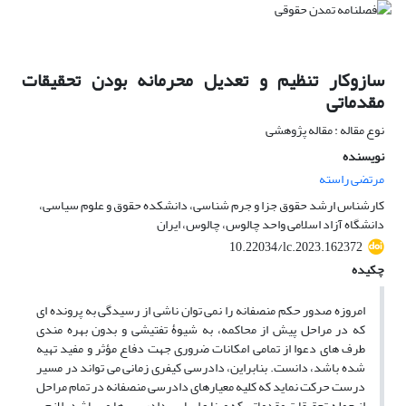
سازوکار تنظیم و تعدیل محرمانه بودن تحقیقات
مقدماتی
نوع مقاله : مقاله پژوهشی
نویسنده
مرتضی راسته
کارشناس ارشد حقوق جزا و جرم شناسی، دانشکده حقوق و علوم سیاسی،
دانشگاه آزاد اسلامی واحد چالوس، چالوس، ایران
10.22034/lc.2023.162372
چکیده
امروزه صدور حکم منصفانه را نمی ­توان ناشی از رسیدگی به پرونده ­ای
که در مراحل پیش از محاکمه، به شیوۀ تفتیشی و بدون بهره ­مندی
طرف­ های دعوا از تمامی امکانات ضروری جهت دفاع مؤثر و مفید تهیه
شده باشد، دانست. بنابراین، دادرسی کیفری زمانی می ­تواند در مسیر
درست حرکت نماید که کلیه معیارهای دادرسی منصفانه در تمام مراحل
از جمله تحقیقات مقدماتی که مبنا و اساس دادرسی ­ها می ­باشد، لازم ­