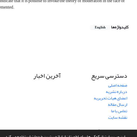
indicate that it is possible to invoke the theory of moderation in the face of
lemented.
کلیدواژه‌ها
English
دسترسی سریع
آخرین اخبار
صفحه اصلی
درباره نشریه
اعضای هیات تحریریه
ارسال مقاله
تماس با ما
نقشه سایت
سامانه مدیریت نشریات علمی.
طراحی و پیاده سازی از
سیناوب
این وب سایت از کوکی ها برای اطمینان از ارائه بهترین خدمات استفاده می کند.