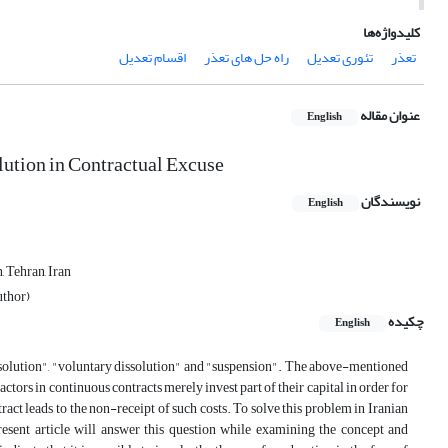
کلیدواژه‌ها
تعذر
تئوری تعدیل
راه حل های تعذر
اقسام تعدیل
عنوان مقاله
English
olution in Contractual Excuse
نویسندگان
English
, Tehran, Iran
uthor)
چکیده
English
Dissolution", "voluntary dissolution" and "suspension". The above-mentioned
ctors in continuous contracts merely invest part of their capital in order for
ontract leads to the non-receipt of such costs. To solve this problem in Iranian
resent article will answer this question while examining the concept and