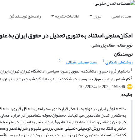
صفحه اصلی
مرور
اطلاعات نشریه
راهنمای نویسندگان
امکان‌سنجی استناد به تئوری تعدیل در حقوق ایران به ‌عن
نوع مقاله : مقاله پژوهشی
نویسندگان
2
1
روشنعلی شکاری
سید مصطفی میلانی
1
دانشیار گروه حقوق، دانشکده حقوق و علوم سیاسی، دانشگاه تهران، تهران، ایران
2
کارشناس ارشد حقوق خصوصی، دانشکده حقوق، دانشگاه شهید بهشتی، تهران، ای
10.22034/lc.2022.159596
چکیده
نظام حقوقی ایران در مواجهه با تعذر قراردادی سه راه‌حل «انحلال قهری»، «انحل
به متضرر شدن متعاقدین می انجامد. به‌عنوان نمونه متعاقدین در قراردادهای
در چنین وضعیتی، اعتقاد به انحلال یا تعلیق قرارداد به بی حاصل شدن هزینه ها
حاضر با اتکاء به روش توصیفی-تحلیلی، ضمن بررسی مفهوم و شرایط تعذر و همچن
که امکان استناد به تئوری تعدیل در مواجهه با تعذر وجود دارد؛ زیرا بررسی اق