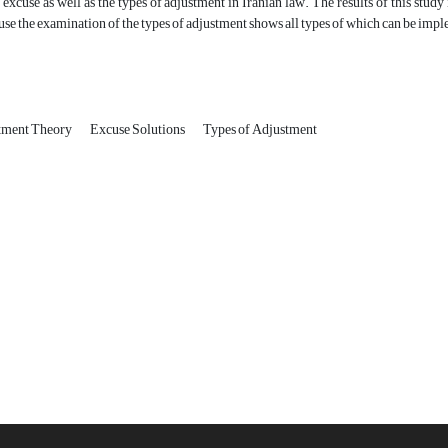
 excuse as well as the types of adjustment in Iranian law. The results of this study 
use the examination of the types of adjustment shows all types of which can be imp
tment Theory
Excuse Solutions
Types of Adjustment