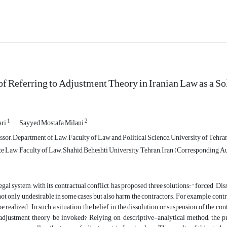
 of Referring to Adjustment Theory in Iranian Law as a S
1
2
ari
Sayyed Mostafa Milani
sor, Department of Law, Faculty of Law and Political Science, University of Tehran
te Law, Faculty of Law, Shahid Beheshti University, Tehran, Iran (Corresponding A
egal system, with its contractual conflict, has proposed three solutions: "forced 
ot only undesirable in some cases, but also harm the contractors. For example, contra
be realized. In such a situation, the belief in the dissolution or suspension of the c
 adjustment theory be invoked? Relying on descriptive-analytical method, the p