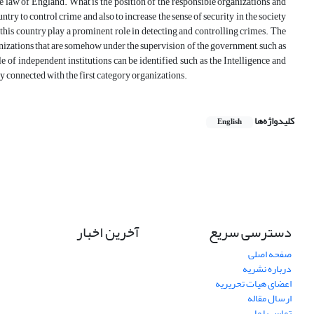
e law of England. What is the position of the responsible organizations and
untry to control crime and also to increase the sense of security in the society
 this country play a prominent role in detecting and controlling crimes. The
ganizations that are somehow under the supervision of the government, such as
 of independent institutions can be identified, such as the Intelligence and
y connected with the first category organizations.
کلیدواژه‌ها
English
دسترسی سریع
آخرین اخبار
صفحه اصلی
درباره نشریه
اعضای هیات تحریریه
ارسال مقاله
تماس با ما