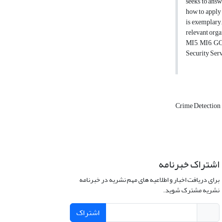
seeks to answ
how to apply t
is exemplary.
relevant orga
MI5, MI6, GCH
Security Serv
Crime Detection
اشتراک خبرنامه
برای دریافت اخبار و اطلاعیه های مهم نشریه در خبرنامه
نشریه مشترک شوید.
اشتراک