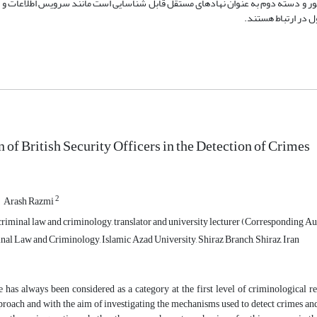
ای MI5، MI6، GCHQ و سازمان پلیس این کشور و دسته­ دوم به عنوان نهادهای مستقل قابل شناسایی است مانند سرویس اطلاعا
 of British Security Officers in the Detection of Crimes
2
Arash Razmi
criminal law and criminology, translator and university lecturer (Corresponding Au
nal Law and Criminology, Islamic Azad University, Shiraz Branch, Shiraz, Iran
 has always been considered as a category at the first level of criminological re
proach and with the aim of investigating the mechanisms used to detect crimes and