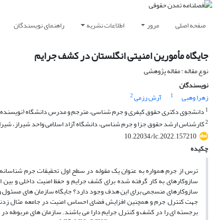
صفحه اصلی
مرور
اطلاعات نشریه
راهنمای نویسندگان
جایگاه مأمورین امنیتی انگلستان در کشف جرایم
نوع مقاله : مقاله پژوهشی
نویسندگان
2
1
زهرا وهبی
آرش رزمی
1
دانشجوی دکتری حقوق کیفری و جرم شناسی، مترجم و مدرس دانشگاه (نویسنده
2
کارشناس ارشد حقوق جزا و جرم شناسی، دانشگاه آزاد اسلامی واحد شیراز، شیراز،
10.22034/lc.2022.157210
چکیده
ترس از جرم همواره به عنوان یک مقوله در سطح اول تحقیقات جرم ­شناسانه 
سازوکارهای به کار گرفته شده برای کشف جرایم و حفظ امنیت داخلی و بین ال
سازوکارهای منسجمی برای این هدف وجود دارد؟ جایگاه سازمان های مسئول و 
جهت کنترل جرم و همچنین افزایش فضای احساس امنیت در جامعه مثال زدنی 
برجسته ­ای را در کشف و کنترل جرایم دارا می ­باشند. سازمان­ های مربوطه د