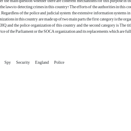
er the main question whether there are coherent mechanisms for this purpose in th
he laws to detecting crimes in this country? The efforts of the authorities in this co
 Regardless of the police and judicial system, the extensive information systems in
nizations in this country are made up of two main parts, the first category is the or
Q and the police organization of this country, and the second category is The title
ice of the Parliament or the SOCA organization and its replacements, which are full
Spy
Security
England
Police