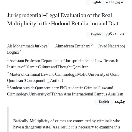
عنوان مقاله
English
Jurisprudential-Legal Evaluation of the Real
Multiplicity in the Hodood, Retaliation and Diat
نویسندگان
English
1
2
Ali Mohammadi Jurkoye
Ahmadreza Emtehani
Javad Naderi ooj
3
Boghzi
1
Assistant Professor, Department of Jurisprudence and Law, Research
Institute of Islamic Culture and Thought, Qom, Iran
2
Master of Criminal Law and Criminology, Mofid University of Qom,
Qom, Iran (Corresponding Author(
3
Student outside Qom seminary, PhD student in Criminal Law and
Criminology, University of Tehran, Aras International Campus, Aras, Iran
چکیده
English
Basically, Multiplicity of crimes are committed by criminals who
have a dangerous state. As a result, it is necessary to examine this