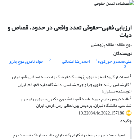
ارزیابی فقهی-حقوقی تعدد واقعی در حدود، قصاص و
دیات
نوع مقاله : مقاله پژوهشی
نویسندگان
2
1
علی محمدی جورکویه
احمدرضا امتحانی
جواد نادری عوج بغزی
3
1
استادیار گروه فقه و حقوق، پژوهشگاه فرهنگ و اندیشه اسلامی، قم، ایران
2
کارشناس ارشد حقوق جزا و جرم شناسی، دانشگاه مفید قم، قم، ایران
(نویسنده مسئول)
3
طلبه دروس خارج حوزه علمیه قم، دانشجوی دکتری حقوق جزا و جرم
‌شناسی، دانشگاه تهران، پردیس بین‌المللی ارس، ارس، ایران
10.22034/lc.2022.157186
چکیده
اصولا، تعدد جرم توسط بزهکارانی که دارای حالت خطرناک هستند، رخ