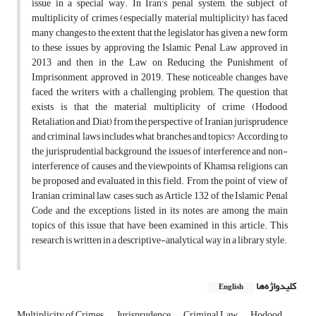
issue in a special way. In Iran's penal system, the subject of
multiplicity of crimes (especially material multiplicity) has faced
many changes to the extent that the legislator has given a new form
to these issues by approving the Islamic Penal Law approved in
2013 and then in the Law on Reducing the Punishment of
Imprisonment, approved in 2019. These noticeable changes have
faced the writers with a challenging problem; The question that
exists is that the material multiplicity of crime (Hodood,
Retaliation and Diat) from the perspective of Iranian jurisprudence
and criminal laws includes what branches and topics? According to
the jurisprudential background, the issues of interference and non-
interference of causes and the viewpoints of Khamsa religions can
be proposed and evaluated in this field. From the point of view of
Iranian criminal law, cases such as Article 132 of the Islamic Penal
Code and the exceptions listed in its notes are among the main
topics of this issue that have been examined in this article. This
research is written in a descriptive-analytical way in a library style.
کلیدواژه‌ها
English
Multiplicity of Crimes
Jurisprudence
Criminal Law
Hodood