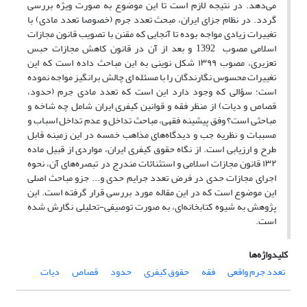
می‌دهد. در نتیجه لازم است تا این موضوع به صورت ویژه‌ بررسی
گردد. در نظام جزای ایران، مبحث تعدد جرم (خصوصا تعدد مادی) با
تغییرات زیادی مواجه بوده تا آنجایی که مقنن با تصویب قانون مجازات
اسلامی مصوب 1392 و بعد از آن در قانون کاهش مجازات حبس
تعزیری، مصوب ۱۳۹۹ شکل نوینی به این مباحث داده است که این
تغییرات محسوس نگارندگان را با مسئله ­ای چالش برانگیز مواجه نموده
است؛ سؤالی که وجود دارد این است که تعدد مادی جرم (حدود،
قصاص و دیات) از منظر فقه و قوانین کیفری ایران شامل چه شاخه‌ و
مباحثی است؟ وفق پیشینه فقهی، مباحث تداخل و عدم تداخل اسباب و
مسببات و نظریه جب و دیدگاه‌های مذاهب خمسه در این زمینه قابل
طرح و ارزیابی است. از نگاه حقوق کیفری ایران، مواردی از قبیل ماده
۱۳۲ قانون مجازات اسلامی و استثنائات مندرج در تبصره‌های آن، نحوه
اجرای مجازات حدی در فرض تعدد جرایم حدی و... جزو مباحث اصلی
این موضوع است که در این مقاله مورد بررسی قرار گرفته است. این
پژوهش به شیوه کتابخانه‌ای، به صورت توصیفی-تحلیلی نگارش شده
است.
کلیدواژه‌ها
تعدد جرم واقعی
فقه
حقوق کیفری
حدود
قصاص
دیات