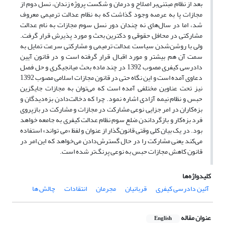
بعد از نظام مبتنی‌بر اصلاح و درمان و شکست پروژه زندان، نسل دوم از
مجازات پا به عرصه وجود گذاشت که به نظام عدالت ترمیمی معروف
شد، اما در سال‌های نه چندان دور نسل سوم مجازات به نام عدالت
مشارکتی در محافل حقوقی و دکترین بحث و مورد پذیرش قرار گرفت.
ولی با روشن‌شدن سیاست عدالت ترمیمی و مشارکتی سرعت تمایل به
سمت آن هم بیشتر و مورد اقبال قرار گرفته است و در قانون آیین
دادرسی کیفری مصوب 1392 در چند ماده بحث میانجیگری و حل فصل
دعاوی آمده است و این نگاه حتی در قانون مجازات اسلامی مصوب 1392
نیز تحت عناوین مختلفی آمده است که می‌توان به مجازات جایگزین
حبس و نظام نیمه آزادی اشاره نمود. چرا که دخالت‌دادن بزه‌دیدگان و
بزه‌کاران در امر جزایی نوعی مشارکت در مجازات و مشارکت در بازپروی
فرد بزه‌کار و بازگرداندن ضلع سوم نظام عدالت کیفری به جامعه خواهد
بود. در یک بیان کلی وقتی قانون‌گذار از عنوان و لفظ «می تواند» استفاده
می‌کند یعنی مشارکت را در حال گسترش‌دادن می‌خواهد که این امر در
قانون کاهش مجازات حبس به نوعی پرنگ‌تر شده است.
کلیدواژه‌ها
آئین دادرسی کیفری
قربانیان
مجرمان
انتقادات
چالش ها
عنوان مقاله
English