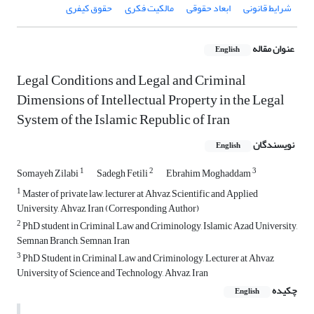
شرایط قانونی
ابعاد حقوقی
مالکیت فکری
حقوق کیفری
عنوان مقاله
English
Legal Conditions and Legal and Criminal
Dimensions of Intellectual Property in the Legal
System of the Islamic Republic of Iran
نویسندگان
English
1
2
3
Somayeh Zilabi
Sadegh Fetili
Ebrahim Moghaddam
1
Master of private law, lecturer at Ahvaz Scientific and Applied
University, Ahvaz, Iran (Corresponding Author)
2
PhD student in Criminal Law and Criminology, Islamic Azad University,
Semnan Branch, Semnan, Iran
3
PhD Student in Criminal Law and Criminology, Lecturer at Ahvaz
University of Science and Technology, Ahvaz, Iran
چکیده
English