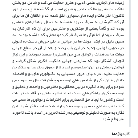
زمینه های تجاری، علمی، ادبی و هنری حمایت می کند و شامل دو بخش
مالکیت صنعتی و مالکیت ادبی و هنری است. از گذشته های بسیار دور
تاکنون اختراعات و ایده های بسیاری خلق شده اند و خالقان آن ها برای
آن که آثارشان به سرقت نرود همیشه به دنبال راهکارهای حمایتی
بوده اند و گاهاً بعضی از مبتکرین و مخترعین برای آن که آثارشان به
سرقت نرود از اعلام آن ها صرفنظر کرده و مخفی نگه داشته بودند. به
همین دلیل در ابتدا دولت ها در قوانین داخلی خویش دست به تحولی
در تدوین قوانین جدید در این باب زدند و بعد از آن در سطح جهانی
دولت ها معاهدات و توافق های بین المللی را منعقد نمودند و این نیاز
آنچنان آشکار بود که سازمان جهانی مالکیت فکری شکل گرفت و
قوانینی حمایتی در این زمینه وضع نمود تا از حقوق مخترعین و مبتکرین
حمایت نماید. در دنیای امروز دستیابی به تکنولوژی های نو و اقتصاد
دانش بنیان یکی از شاخص های توسعه و پیشترفت ملل محسوب می
شود و برای ایجاد انگیزه در بین محققین و مخترعین و واحدهای تحقیق و
توسعه، یکی از راهکارهای مفید، ایجاد نظام حمایتی در قالب اختراعات
است و کشور با ایجاد حق انحصاری برای اختراعات و نوآوری ها سعی می
کند تا هزینه های تحقیق و توسعه دوباره عاید صاحب فکر شود. این
نگاره به صورت تحلیلی و توصیفی به رشته تحریر در آمده، باشد تا مورد
نظر واقع شود.
کلیدواژه‌ها